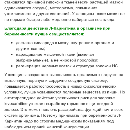
становятся причиной гипоксии тканей (если растущей маткой
сдавливаются сосуды), метеоризма, повышения
утомляемости и других состояний. У женщины также может не
по нормам быстро либо медленно набираться вес плода.
Благодаря действию Л-Карнитина в организме при
беременности лучше осуществляется:
доставка кислорода к мозгу, внутренним органам и
другим тканям;
наращивание мышечной ткани (включая
эмбриональные), а не жировой прослойки;
регенерация нервных клеток и структура волокон НС.
У женщины возрастает выносливость организма к нагрузке на
мышечную, нервную и сердечно-сосудистую систему,
повышается работоспособность в новых физиологических
условиях, лучше усваиваются полезные вещества из пищи. Но
антитиреоидное действие увеличивает риск для здоровья:
levocarnitine угнетает выработку гормонов в щитовидной
железе. Это может повлечь расстройства функций почти всех
систем организма. Поэтому принимать при беременности Л-
Карнитин надо по строгим медицинским показаниям под
наблюдением врачей женской консультации.