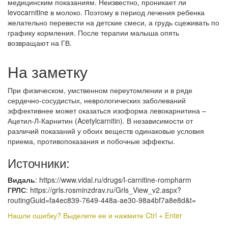
медицинским показаниям. Неизвестно, проникает ли
levocarnitine в молоко. Поэтому в период лечения ребенка
желательно перевести на детские смеси, а грудь сцеживать по
графику кормления. После терапии малыша опять
возвращают на ГВ.
На заметку
При физическом, умственном переутомлении и в ряде
сердечно-сосудистых, неврологических заболеваний
эффективнее может оказаться изоформа левокарнитина –
Ацетил-Л-Карнитин (Acetylcarnitin). В независимости от
различий показаний у обоих веществ одинаковые условия
приема, противопоказания и побочные эффекты.
Источники:
Видаль
: https://www.vidal.ru/drugs/l-carnitine-rompharm
ГРЛС
: https://grls.rosminzdrav.ru/Grls_View_v2.aspx?
routingGuid=fa4ec839-7649-448a-ae30-98a4bf7a8e8d&t=
Нашли ошибку? Выделите ее и нажмите Ctrl + Enter