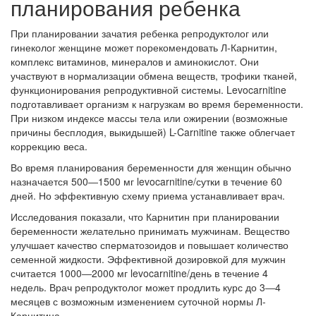
планирования ребенка
При планировании зачатия ребенка репродуктолог или
гинеколог женщине может порекомендовать Л-Карнитин,
комплекс витаминов, минералов и аминокислот. Они
участвуют в нормализации обмена веществ, трофики тканей,
функционирования репродуктивной системы. Levocarnitine
подготавливает организм к нагрузкам во время беременности.
При низком индексе массы тела или ожирении (возможные
причины бесплодия, выкидышей) L-Carnitine также облегчает
коррекцию веса.
Во время планирования беременности для женщин обычно
назначается 500―1500 мг levocarnitine/сутки в течение 60
дней. Но эффективную схему приема устанавливает врач.
Исследования показали, что Карнитин при планировании
беременности желательно принимать мужчинам. Вещество
улучшает качество сперматозоидов и повышает количество
семенной жидкости. Эффективной дозировкой для мужчин
считается 1000―2000 мг levocarnitine/день в течение 4
недель. Врач репродуктолог может продлить курс до 3―4
месяцев с возможным изменением суточной нормы Л-
Карнитина.