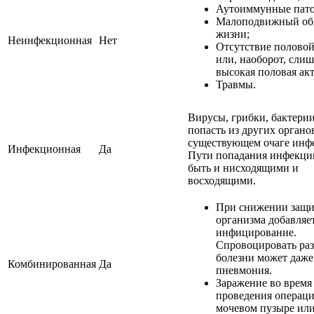
Аутоиммунные пато
Малоподвижный об
жизни;
Неинфекционная
Нет
Отсутствие полово
или, наоборот, сли
высокая половая ак
Травмы.
Вирусы, грибки, бактери
попасть из других органо
существующем очаге инф
Инфекционная
Да
Пути попадания инфекци
быть и нисходящими и
восходящими.
При снижении защи
организма добавляе
инфицирование.
Спровоцировать ра
болезни может даже
Комбинированная
Да
пневмония.
Заражение во время
проведения операци
мочевом пузыре ил