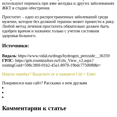
используют перекись при язве желудка и других заболеваниях
ЖКТ в стадии обострения.
Простатит – одно из распространенных заболеваний среди
мужчин, которое без должной терапии может привести к раку.
Любой метод лечения простатита обязательно должен быть
одобрен врачом и назначен только с учетом состояния
здоровья больного.
Источники:
Видаль
: https://www.vidal.ru/drugs/hydrogen_peroxide__36359
ГРЛС
: https://grls.rosminzdrav.ru/Grls_View_v2.aspx?
routingGuid=598c3f69-91b2-45a1-8970-19bdc77500f8&t=
Нашли ошибку? Выделите ее и нажмите Ctrl + Enter
Понравился наш сайт? Расскажи о нем друзьям
Комментарии к статье