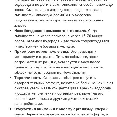
водорода и не дочитывают описания способа приема до
конца. Смешивание ингредиентов в одном стакане
вызывает химическую реакцию и у человека
поднимается температура, может появиться боль в
животе.
Несоблюдение временного интервала
. Сода
выпивается не через полчаса, а через 15-20 минут
после Перекиси водорода и это также сопровождается
гипертермией и болями в желудке.
Прием растворов после еды
. Это приводит к
метеоризму и отрыжке. Пить лечебные жидкости
разрешается не раньше, чем спустя 2 часа после
трапезы, но лучше лечиться натощак – это повысит
эффективность терапии по Неумывакину.
Торопливость
. Стараясь побыстрее получить
оздоровительный эффект, некоторые больные начинают
быстрее увеличивать концентрации Перекиси водорода
и соды, а неприученный организм реагирует на это
появлением поноса и другими диспепсическими
расстройствами.
Отсутствия внимания к своему организму
. Вчера 3
капли Перекиси водорода не вызвали дискомфорта, а