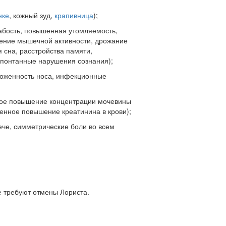
нке
, кожный зуд,
крапивница
);
абость, повышенная утомляемость,
жение мышечной активности, дрожание
 сна, расстройства памяти,
спонтанные нарушения сознания);
аложенность носа, инфекционные
ное повышение концентрации мочевины
енное повышение креатинина в крови);
лече, симметрические боли во всем
е требуют отмены Лориста.