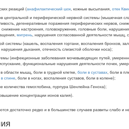
ких реакций (
анафилактический шок
, кожные высыпания,
отек Кви
ов центральной и периферической нервной системы (мышечная сл
нливость, дегенеративные поражения периферических нервов, сни
е снижение настроения, головокружение, головные боли, нарушения
ращения,
мигрень
, нарушения согласованной деятельности мышц, 
ой системы (кашель, воспаления гортани, воспаления бронхов, з
 нарушения дыхания, отечность слизистой оболочки носа);
темы (инфекционные заболевания мочевыводящих путей, умерен
испускание, функциональные нарушения деятельности почек, умер
в области мышц, боли в грудной клетке,
боли в суставах
, боли в п
 в спине
, боли в ногах, воспаления суставов, боли в колене);
е количества гемоглобина, пурпура Шенлейна-Геноха);
повышение концентрации ионов калия).
тся достаточно редко и в большинстве случаев развиты слабо и н
ния