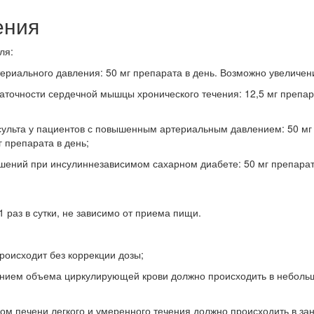
ения
ля:
ериального давления: 50 мг препарата в день. Возможно увеличен
точности сердечной мышцы хронического течения: 12,5 мг препар
ульта у пациентов с повышенным артериальным давлением: 50 мг
 препарата в день;
ушений при инсулиннезависимом сахарном диабете: 50 мг препара
 раз в сутки, не зависимо от приема пищи.
роисходит без коррекции дозы;
ением объема циркулирующей крови должно происходить в небольш
ом печени легкого и умеренного течения должно происходить в за