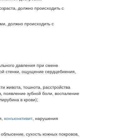
зраста, должно происходить с
ми, должно происходить с
ального давления при смене
той стенки, ощущение сердцебиения,
ти живота, тошнота, расстройства
, появление зубной боли, воспаление
ирубина в крови);
я,
конъюнктивит
, нарушения
 облысение, сухость кожных покровов,