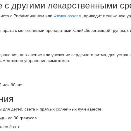
е с другими лекарственными с
риста с Рифампицином или
Флуконазолом
, приводит к снижению у
арата с мочегонными препаратами калийсберегающей группы, от
авления, повышение или урежение сердечного ритма, для устран
каментозное устранение симптомов.
0 или 90 шт.
ния
м для детей, света и прямых солнечных лучей месте.
ия
- до 30 градусов.
олее 5 лет.