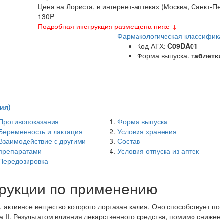
Цена на Лориста, в интернет-аптеках (Москва, Санкт-П
130
P
Подробная инструкция размещена ниже ↓
Фармакологическая классифик
Код АТХ:
C09DA01
Форма выпуска:
таблетк
ия)
Противопоказания
Форма выпуска
Беременность и лактация
Условия хранения
Взаимодействие с другими
Состав
препаратами
Условия отпуска из аптек
Передозировка
трукции по применению
, активное вещество которого лортазан калия. Оно способствует 
а II. Результатом влияния лекарственного средства, помимо сниж