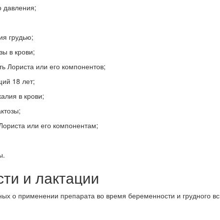
о давления;
ия грудью;
ы в крови;
ь Лориста или его компонентов;
ий 18 лет;
алия в крови;
ктозы;
Лориста или его компонентам;
ы.
сти и лактации
ных о применении препарата во время беременности и грудного вс