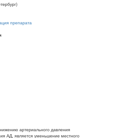
етербург)
ация препарата
и
понижению артериального давления
ения АД, является уменьшение местного