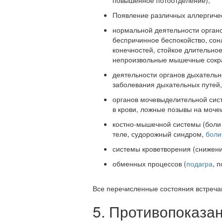
повышенное потоотделение);
Появление различных аллергичес
нормальной деятельности орган
беспричинное беспокойство, со
конечностей, стойкое длительно
непроизвольные мышечные сок
деятельности органов дыхательн
заболевания дыхательных путей,
органов мочевыделительной сис
в крови, ложные позывы на моче
костно-мышечной системы (боли 
теле, судорожный синдром,
боли
системы кроветворения (снижени
обменных процессов (
подагра
, 
Все перечисленные состояния встречаю
5. Противопоказа