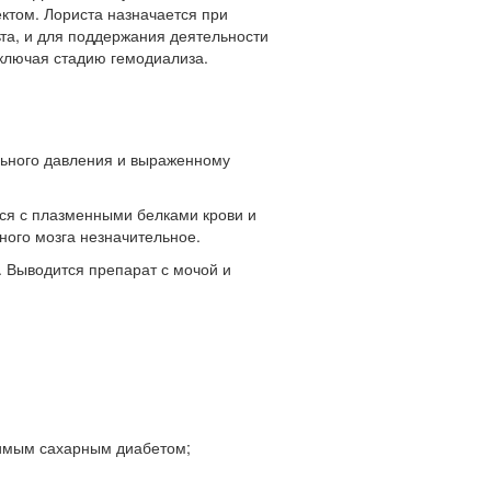
ктом. Лориста назначается при
ьта, и для поддержания деятельности
ключая стадию гемодиализа.
льного давления и выраженному
тся с плазменными белками крови и
ного мозга незначительное.
. Выводится препарат с мочой и
симым сахарным диабетом;