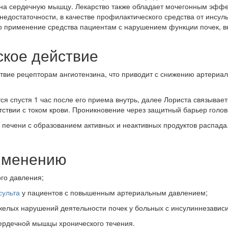
и на сердечную мышцу. Лекарство также обладает мочегонным эффе
недостаточности, в качестве профилактического средства от инсул
о применение средства пациентам с нарушением функции почек, в
ское действие
вие рецепторам ангиотензина, что приводит с снижению артериа
я спустя 1 час после его приема внутрь, далее Лориста связывае
тствии с током крови. Проникновение через защитный барьер голов
печени с образованием активных и неактивных продуктов распада
рименению
го давления;
сульта
у пациентов с повышенным артериальным давлением;
желых нарушений деятельности почек у больных с инсулиннезави
ердечной мышцы хронического течения.