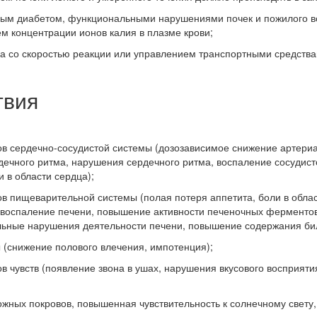
ным диабетом, функциональными нарушениями почек и пожилого во
м концентрации ионов калия в плазме крови;
на со скоростью реакции или управлением транспортными средства
твия
ов сердечно-сосудистой системы (дозозависимое снижение артери
ечного ритма, нарушения сердечного ритма, воспаление сосудис
 в области сердца);
в пищеварительной системы (полая потеря аппетита, боли в облас
, воспаление печени, повышение активности печеночных ферментов
льные нарушения деятельности печени, повышение содержания бил
 (снижение полового влечения, импотенция);
в чувств (появление звона в ушах, нарушения вкусового восприяти
ожных покровов, повышенная чувствительность к солнечному свету,