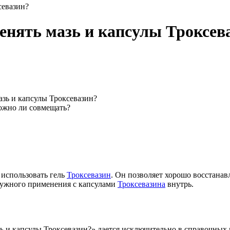
севазин?
нять мазь и капсулы Троксев
зь и капсулы Троксевазин?
можно ли совмещать?
 использовать гель
Троксевазин
. Он позволяет хорошо восстанав
аружного применения с капсулами
Троксевазина
внутрь.
 и капсулы Троксевазин?» дается исключительно в справочных 