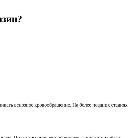
азин?
ливать венозное кровообращение. На более поздних стадиях
целях. По итогам полученной консультации, пожалуйста,