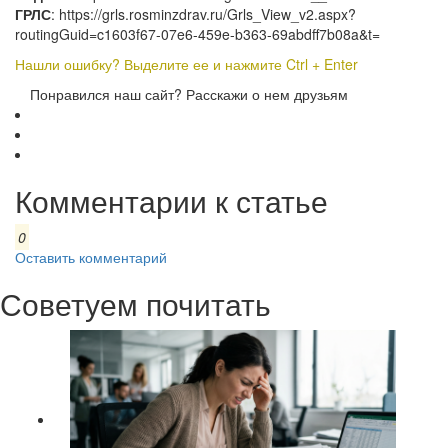
ГРЛС
: https://grls.rosminzdrav.ru/Grls_View_v2.aspx?
routingGuid=c1603f67-07e6-459e-b363-69abdff7b08a&t=
Нашли ошибку? Выделите ее и нажмите Ctrl + Enter
Понравился наш сайт? Расскажи о нем друзьям
Комментарии к статье
0
Оставить комментарий
Советуем почитать