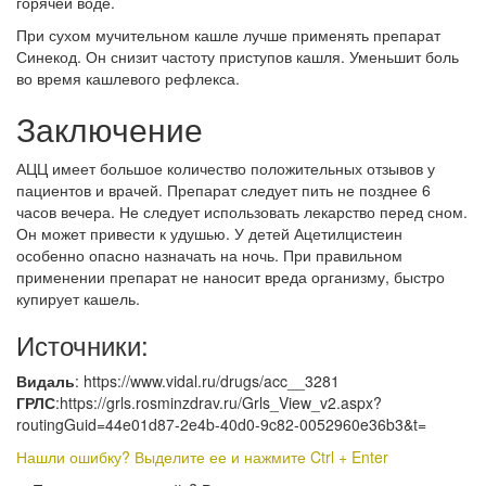
горячей воде.
При сухом мучительном кашле лучше применять препарат
Синекод. Он снизит частоту приступов кашля. Уменьшит боль
во время кашлевого рефлекса.
Заключение
АЦЦ имеет большое количество положительных отзывов у
пациентов и врачей. Препарат следует пить не позднее 6
часов вечера. Не следует использовать лекарство перед сном.
Он может привести к удушью. У детей Ацетилцистеин
особенно опасно назначать на ночь. При правильном
применении препарат не наносит вреда организму, быстро
купирует кашель.
Источники:
Видаль
: https://www.vidal.ru/drugs/acc__3281
ГРЛС
:https://grls.rosminzdrav.ru/Grls_View_v2.aspx?
routingGuid=44e01d87-2e4b-40d0-9c82-0052960e36b3&t=
Нашли ошибку? Выделите ее и нажмите Ctrl + Enter