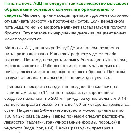
Пить на ночь АЦЦ не следует, так как лекарство вызывает
образование большого количества бронхиального
секрета
. Человек, принимающий препарат, должен постоянно
откашливать мокроту на протяжении суток. Если перед сном
пить АЦЦ, то ночью мокрота начинает застаиваться в полости
бронхов. Это приводит к нарушению дыхания, пациент ночью
может задохнуться.
Можно ли АЦЦ на ночь ребенку? Детям на ночь лекарство
пить противопоказано. Кашлевой рефлекс у детей слабо
выражен. Поэтому, если дать малышу Ацетилцистеин на ночь,
мокрота застоится. Ребенок не сможет нормально дышать
ночью, так как мокрота перекроет просвет бронхов. При этом
воздух не попадает в альвеолы – происходит удушье.
Принимать лекарство следует не позднее 6 часов вечера.
Пациентам старше 14-летнего возраста лекарственное
средство назначают по 200 мг трижды за сутки. Больным 6-14-
летнего возраста показано пить по 100 мг лекарства трижды за
сутки. Пациентам 2-6-летнего возраста можно принимать по
100 мг 2-3 раза за день. Перед приемом следует растворить
лекарство (таблетки, гранулированные формы, порошок) в
жидкости (вода, сок, чай). Нельзя разводить препарат в