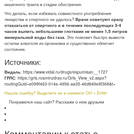
кишечного тракта в стадии обострения.
Что делать, если избежать совместного употребления
лекарства и спиртного не удалось?
Врачи советуют сразу
отказаться от спиртного и в течение последующих 3-4
часов выпить небольшими глотками не менее 1,5 литров
минеральной воды без газа
. Это поможет быстро вывести
остатки алкоголя из организма и существенно облегчит
состояние.
Источники:
Видаль
: https://www.vidal.ru/drugs/espumisan__1727
ГРЛС
: https://grls.rosminzdrav.ru/Grls_View_v2.aspx?
routingGuid=e099f463-014e-4956-aa35-46d849e9f368&t=
Нашли ошибку? Выделите ее и нажмите Ctrl + Enter
Понравился наш сайт? Расскажи о нем друзьям
Комментарии к статье