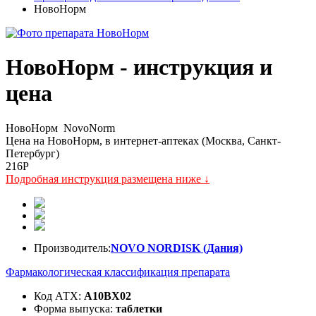
НовоНорм
НовоНорм - инструкция и
цена
НовоНорм
NovoNorm
Цена на НовоНорм, в интернет-аптеках (Москва, Санкт-
Петербург)
216
P
Подробная инструкция размещена ниже ↓
Производитель:
NOVO NORDISK (Дания)
Фармакологическая классификация препарата
Код АТХ:
A10BX02
Форма выпуска:
таблетки