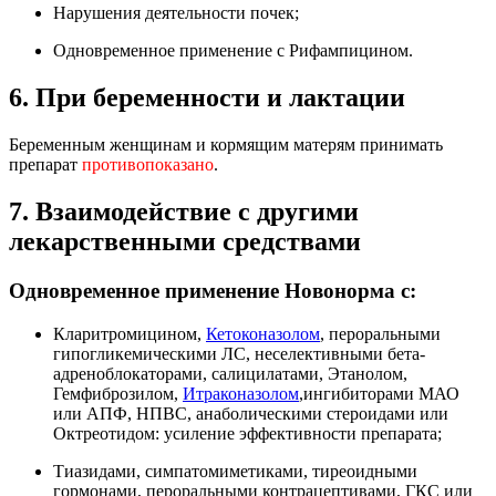
Нарушения деятельности почек;
Одновременное применение с Рифампицином.
6. При беременности и лактации
Беременным женщинам и кормящим матерям принимать
препарат
противопоказано
.
7. Взаимодействие с другими
лекарственными средствами
Одновременное применение Новонорма с:
Кларитромицином,
Кетоконазолом
, пероральными
гипогликемическими ЛС, неселективными бета-
адреноблокаторами, салицилатами, Этанолом,
Гемфиброзилом,
Итраконазолом
,ингибиторами МАО
или АПФ, НПВС, анаболическими стероидами или
Октреотидом: усиление эффективности препарата;
Тиазидами, симпатомиметиками, тиреоидными
гормонами, пероральными контрацептивами, ГКС или