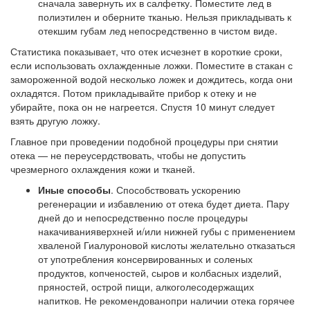
сначала завернуть их в салфетку. Поместите лед в
полиэтилен и оберните тканью. Нельзя прикладывать к
отекшим губам лед непосредственно в чистом виде.
Статистика показывает, что отек исчезнет в короткие сроки,
если использовать охлажденные ложки. Поместите в стакан с
замороженной водой несколько ложек и дождитесь, когда они
охладятся. Потом прикладывайте прибор к отеку и не
убирайте, пока он не нагреется. Спустя 10 минут следует
взять другую ложку.
Главное при проведении подобной процедуры при снятии
отека — не переусердствовать, чтобы не допустить
чрезмерного охлаждения кожи и тканей.
Иные способы
. Способствовать ускорению
регенерации и избавлению от отека будет диета. Пару
дней до и непосредственно после процедуры
накачиванияверхней и/или нижней губы с применением
хваленой Гиалуроновой кислоты желательно отказаться
от употребления консервированных и соленых
продуктов, копченостей, сыров и колбасных изделий,
пряностей, острой пищи, алкоголесодержащих
напитков. Не рекомендованопри наличии отека горячее