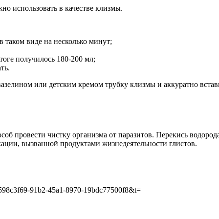
но использовать в качестве клизмы.
 таком виде на несколько минут;
тоге получилось 180-200 мл;
ть.
азелином или детским кремом трубку клизмы и аккуратно встави
особ провести чистку организма от паразитов. Перекись водород
кации, вызванной продуктами жизнедеятельности глистов.
id=598c3f69-91b2-45a1-8970-19bdc77500f8&t=