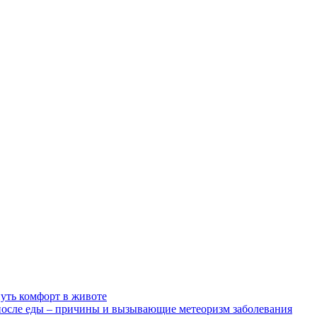
нуть комфорт в животе
после еды – причины и вызывающие метеоризм заболевания