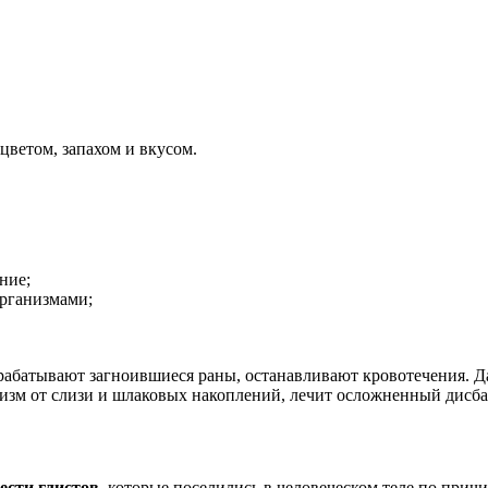
цветом, запахом и вкусом.
ние;
рганизмами;
рабатывают загноившиеся раны, останавливают кровотечения. Д
низм от слизи и шлаковых накоплений, лечит осложненный дисба
ести глистов
, которые поселились в человеческом теле по при