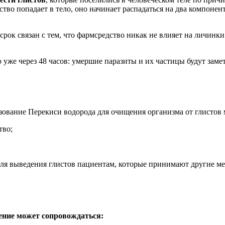
во попадает в тело, оно начинает распадаться на два компонен
срок связан с тем, что фармсредство никак не влияет на личинк
уже через 48 часов: умершие паразиты и их частицы будут замет
ование Перекиси водорода для очищения организма от глистов 
тво;
для выведения глистов пациентам, которые принимают другие м
чение может сопровождаться: