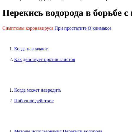
Перекись водорода в борьбе с
Симптомы коронавируса
При простатите
О климаксе
Когда назначают
Как действует против глистов
Когда может навредить
Побочное действие
Методы использования Перекиси водорода