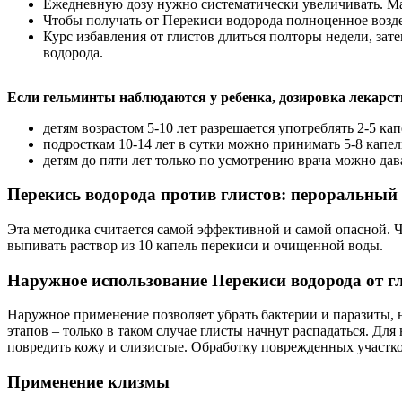
Ежедневную дозу нужно систематически увеличивать. Мак
Чтобы получать от Перекиси водорода полноценное воздей
Курс избавления от глистов длиться полторы недели, зат
водорода.
Если гельминты наблюдаются у ребенка, дозировка лекарств
детям возрастом 5-10 лет разрешается употреблять 2-5 кап
подросткам 10-14 лет в сутки можно принимать 5-8 капел
детям до пяти лет только по усмотрению врача можно дава
Перекись водорода против глистов: пероральный
Эта методика считается самой эффективной и самой опасной. 
выпивать раствор из 10 капель перекиси и очищенной воды.
Наружное использование Перекиси водорода от г
Наружное применение позволяет убрать бактерии и паразиты, 
этапов – только в таком случае глисты начнут распадаться. Д
повредить кожу и слизистые. Обработку поврежденных участк
Применение клизмы