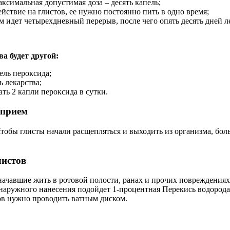
симальная допустимая доза – десять капель;
ствие на глистов, ее нужно постоянно пить в одно время;
ем идет четырехдневный перерыв, после чего опять десять дней 
а будет другой:
ель пероксида;
ь лекарства;
ть 2 капли пероксида в сутки.
 прием
Чтобы глисты начали расщепляться и выходить из организма, бо
листов
начавшие жить в ротовой полости, ранах и прочих повреждения
ля наружного нанесения подойдет 1-процентная Перекись водоро
ов нужно проводить ватным диском.