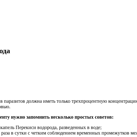
ода
ив паразитов должна иметь только трехпроцентную концентраци
овью.
иенту нужно запомнить несколько простых советов:
капель Перекиси водорода, разведенных в воде;
и раза в сутки с четким соблюдением временных промежутков м