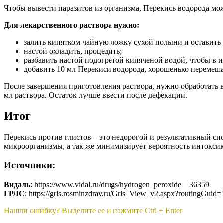
Чтобы вывести паразитов из организма, Перекись водорода мож
Для лекарственного раствора нужно:
залить кипятком чайную ложку сухой полыни и оставить в
настой охладить, процедить;
разбавить настой подогретой кипяченой водой, чтобы в и
добавить 10 мл Перекиси водорода, хорошенько перемеша
После завершения приготовления раствора, нужно обработать в
мл раствора. Остаток лучше ввести после дефекации.
Итог
Перекись против глистов – это недорогой и результативный сп
микроорганизмы, а так же минимизирует вероятность интокси
Источники:
Видаль
: https://www.vidal.ru/drugs/hydrogen_peroxide__36359
ГРЛС
: https://grls.rosminzdrav.ru/Grls_View_v2.aspx?routingGu
Нашли ошибку? Выделите ее и нажмите Ctrl + Enter