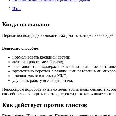
Итог
Когда назначают
Перекисью водорода называется жидкость, которая не обладает 
Вещество способно:
нормализовать кровяной состав;
активизировать метаболизм;
восстановить и поддержать кислотно-щелочное соотноше
эффективно бороться с различными патогенными микроо
положительно влиять на ЖКТ;
улучшать работу всего организма.
Пероксидом водорода активно лечат воспаления слизистых, об
способности выводить глистов, пероксид так же очищает орга
Как действует против глистов
Если верить Неумывакину, Перекисью водорода можно выв