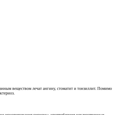
анным веществом лечат ангину, стоматит и тонзиллит. Помимо
ктериоз.
чине игнорирования гигиены, употребления некачественных