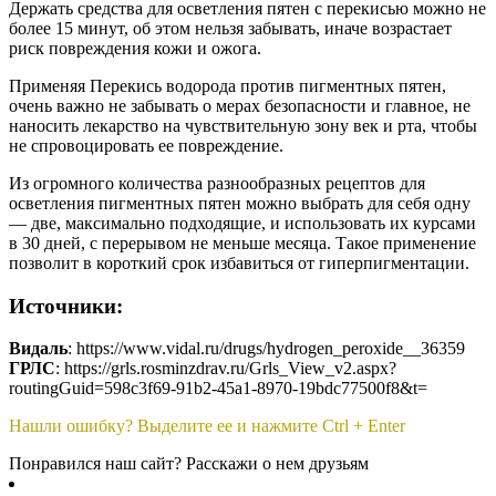
Держать средства для осветления пятен с перекисью можно не
более 15 минут, об этом нельзя забывать, иначе возрастает
риск повреждения кожи и ожога.
Применяя Перекись водорода против пигментных пятен,
очень важно не забывать о мерах безопасности и главное, не
наносить лекарство на чувствительную зону век и рта, чтобы
не спровоцировать ее повреждение.
Из огромного количества разнообразных рецептов для
осветления пигментных пятен можно выбрать для себя одну
— две, максимально подходящие, и использовать их курсами
в 30 дней, с перерывом не меньше месяца. Такое применение
позволит в короткий срок избавиться от гиперпигментации.
Источники:
Видаль
: https://www.vidal.ru/drugs/hydrogen_peroxide__36359
ГРЛС
: https://grls.rosminzdrav.ru/Grls_View_v2.aspx?
routingGuid=598c3f69-91b2-45a1-8970-19bdc77500f8&t=
Нашли ошибку? Выделите ее и нажмите Ctrl + Enter
Понравился наш сайт? Расскажи о нем друзьям