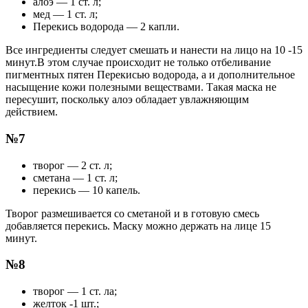
алоэ — 1 ст. л;
мед — 1 ст. л;
Перекись водорода — 2 капли.
Все ингредиенты следует смешать и нанести на лицо на 10 -15
минут.В этом случае происходит не только отбеливание
пигментных пятен Перекисью водорода, а и дополнительное
насыщение кожи полезными веществами. Такая маска не
пересушит, поскольку алоэ обладает увлажняющим
действием.
№7
творог — 2 ст. л;
сметана — 1 ст. л;
перекись — 10 капель.
Творог размешивается со сметаной и в готовую смесь
добавляется перекись. Маску можно держать на лице 15
минут.
№8
творог — 1 ст. ла;
желток -1 шт.;