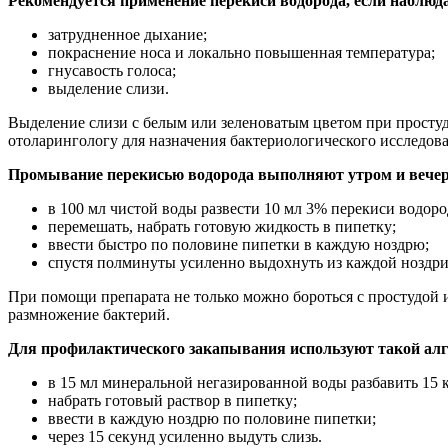
Рекомендуется применение перекиси водорода, если наблю
затрудненное дыхание;
покраснение носа и локально повышенная температура;
гнусавость голоса;
выделение слизи.
Выделение слизи с белым или зеленоватым цветом при простуде
отоларингологу для назначения бактериологического исследов
Промывание перекисью водорода выполняют утром и вечер
в 100 мл чистой воды развести 10 мл 3% перекиси водоро
перемешать, набрать готовую жидкость в пипетку;
ввести быстро по половине пипетки в каждую ноздрю;
спустя полминуты усиленно выдохнуть из каждой ноздри
При помощи препарата не только можно бороться с простудой и
размножение бактерий.
Для профилактического закапывания используют такой алг
в 15 мл минеральной негазированной воды разбавить 15 к
набрать готовый раствор в пипетку;
ввести в каждую ноздрю по половине пипетки;
через 15 секунд усиленно выдуть слизь.