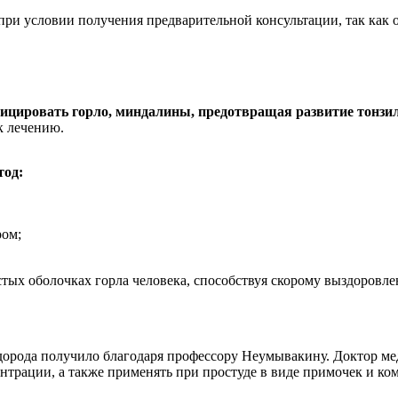
а при условии получения предварительной консультации, так как
ицировать горло, миндалины, предотвращая развитие тонзи
к лечению.
тод:
ром;
тых оболочках горла человека, способствуя скорому выздоровл
орода получило благодаря профессору Неумывакину. Доктор мед
нтрации, а также применять при простуде в виде примочек и ко