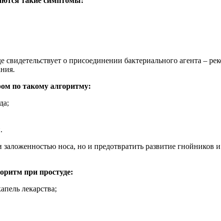
даются такие симптомы:
 свидетельствует о присоединении бактериального агента – рек
ания.
ом по такому алгоритму:
да;
.
 заложенностью носа, но и предотвратить развитие гнойников и
оритм при простуде:
апель лекарства;