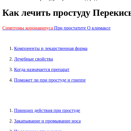
Как лечить простуду Перекис
Симптомы коронавируса
При простатите
О климаксе
Компоненты и лекарственная форма
Лечебные свойства
Когда назначается препарат
Поможет ли при простуде и гриппе
Принцип действия при простуде
Закапывание и промывание носа