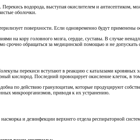
 Перекись водорода, выступая окислителем и антисептиком, мо
зистые оболочки.
стерилизует поверхности. Если одновременно будут применены ос
иями на кору головного мозга, сердце, суставы. В случае нена
о срочно обращаться за медицинской помощью и не допускать с
лекулы перекиси вступают в реакцию с каталазами кровяных эл
арный кислород. Последний провоцирует окисление клеток, в том
одобна по действию гранулоцитам, которые продуцируют собств
нных микроорганизмов, приводя к их устранению.
 насморка и дезинфекции верхнего отдела респираторной систе