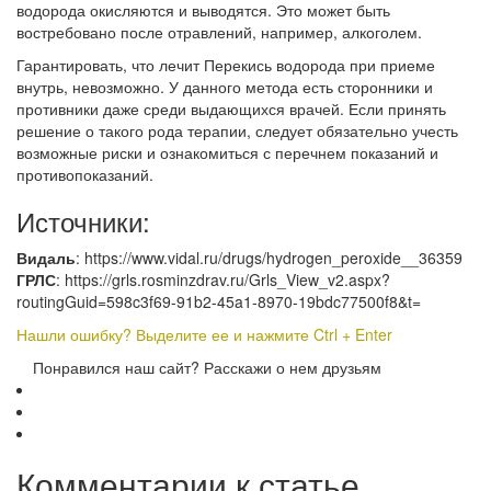
водорода окисляются и выводятся. Это может быть
востребовано после отравлений, например, алкоголем.
Гарантировать, что лечит Перекись водорода при приеме
внутрь, невозможно. У данного метода есть сторонники и
противники даже среди выдающихся врачей. Если принять
решение о такого рода терапии, следует обязательно учесть
возможные риски и ознакомиться с перечнем показаний и
противопоказаний.
Источники:
Видаль
: https://www.vidal.ru/drugs/hydrogen_peroxide__36359
ГРЛС
: https://grls.rosminzdrav.ru/Grls_View_v2.aspx?
routingGuid=598c3f69-91b2-45a1-8970-19bdc77500f8&t=
Нашли ошибку? Выделите ее и нажмите Ctrl + Enter
Понравился наш сайт? Расскажи о нем друзьям
Комментарии к статье