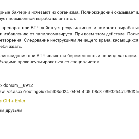
рные бактерии исчезают из организма. Полиоксидоний оказывает в
вует повышенной выработке антител.
 препарат при ВПЧ действует результативно и помогает вырабаты
и избавлению от папилломавируса. При всем этом действие Полио
етворения. Следование инструкциям лечащего врача, касающихся 
себя ждать.
лиоксидония при ВПЧ являются беременность и период лактации.
бходимо проконсультироваться со специалистом.
lyoxidonium__6912
s_View_v2.aspx?routingGuid=5f06dd24-0404-4fd9-b8c8-0893254c128d&t
Ctrl + Enter
ем друзьям