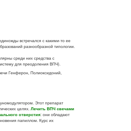
единожды встречался с какими-то ее
бразований разнообразной типологии.
лярны среди них средства с
истему для преодоления ВПЧ).
вечи Генферон, Полиоксидоний,
уномодулятором. Этот препарат
тических целях.
Лечить ВПЧ свечами
нального отверстия
: они обладают
зновения папиллом. Курс их