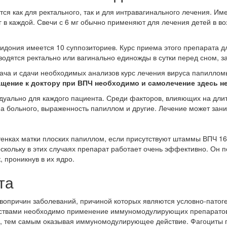
тся как для ректального, так и для интравагинального лечения. Им
 в каждой. Свечи с 6 мг обычно применяют для лечения детей в воз
сидония имеется 10 суппозиториев. Курс приема этого препарата д
одятся ректально или вагинально единожды в сутки перед сном, зат
рача и сдачи необходимых анализов курс лечения вируса папилло
щение к доктору при ВПЧ необходимо и самолечение здесь н
дуально для каждого пациента. Среди факторов, влияющих на длит
 больного, выраженность папиллом и другие. Лечение может зани
енках матки плоских папиллом, если присутствуют штаммы ВПЧ 16
кольку в этих случаях препарат работает очень эффективно. Он п
 проникнув в их ядро.
та
вопричин заболеваний, причиной которых являются условно-патог
дствами необходимо применение иммуномодулирующих препаратов
и, тем самым оказывая иммуномодулирующее действие. Фагоциты п