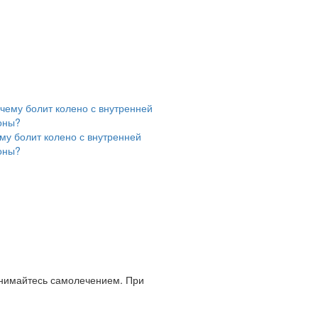
му болит колено с внутренней
оны?
анимайтесь самолечением. При