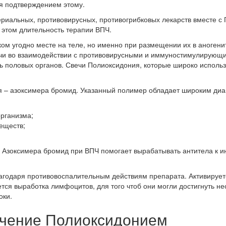
я подтверждением этому.
риальных, противовирусных, противогрибковых лекарств вместе 
и этом длительность терапии ВПЧ.
ом угодно месте на теле, но именно при размещении их в аногенит
ечи во взаимодействии с противовирусными и иммуностимулирующ
 половых органов. Свечи Полиоксидония, которые широко исполь
 – азоксимера бромид. Указанный полимер обладает широким диа
рганизма;
еществ;
Азоксимера бромид при ВПЧ помогает вырабатывать антитела к и
агодаря противовоспалительным действиям препарата. Активируетс
тся выработка лимфоцитов, для того чтоб они могли достигнуть н
оки.
ечение Полиоксидонием