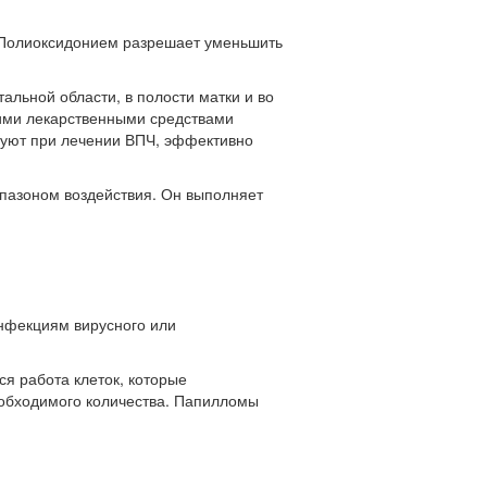
с Полиоксидонием разрешает уменьшить
альной области, в полости матки и во
ими лекарственными средствами
зуют при лечении ВПЧ, эффективно
пазоном воздействия. Он выполняет
нфекциям вирусного или
я работа клеток, которые
еобходимого количества. Папилломы