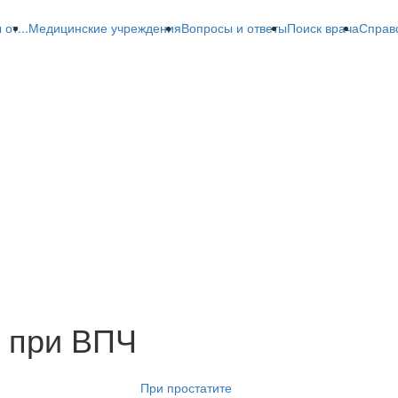
от...
Медицинские учреждения
Вопросы и ответы
Поиск врача
Справ
 при ВПЧ
При простатите