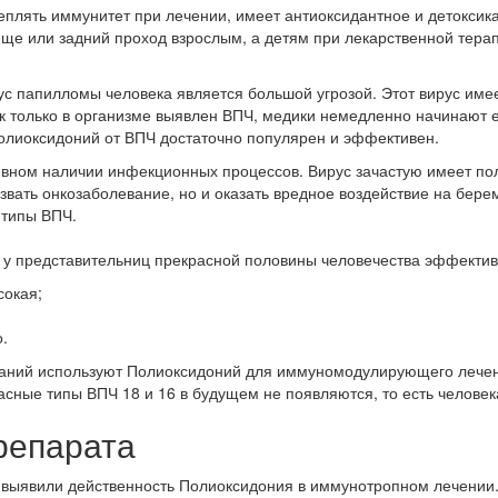
еплять иммунитет при лечении, имеет антиоксидантное и детоксик
ще или задний проход взрослым, а детям при лекарственной терап
с папилломы человека является большой угрозой. Этот вирус имее
как только в организме выявлен ВПЧ, медики немедленно начинают
олиоксидоний от ВПЧ достаточно популярен и эффективен.
вном наличии инфекционных процессов. Вирус зачастую имеет пол
звать онкозаболевание, но и оказать вредное воздействие на бер
 типы ВПЧ.
у представительниц прекрасной половины человечества эффективе
сокая;
.
ваний используют Полиоксидоний для иммуномодулирующего лечени
сные типы ВПЧ 18 и 16 в будущем не появляются, то есть человек
репарата
 выявили действенность Полиоксидония в иммунотропном лечении