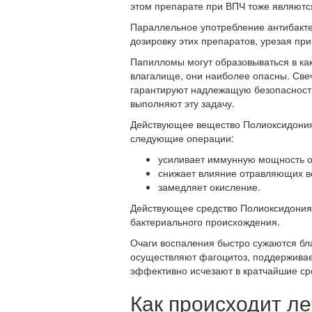
этом препарате при ВПЧ тоже являютс
Параллельное употребление антибакте
дозировку этих препаратов, урезая пр
Папилломы могут образовываться в как
влагалище, они наиболее опасны. Св
гарантируют надлежащую безопасность
выполняют эту задачу.
Действующее вещество Полиоксидония
следующие операции:
усиливает иммунную мощность о
снижает влияние отравляющих в
замедляет окисление.
Действующее средство Полиоксидония 
бактериального происхождения.
Очаги воспаления быстро сужаются бл
осуществляют фагоцитоз, поддерживае
эффективно исчезают в кратчайшие ср
Как происходит л