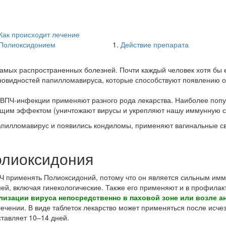
Как происходит лечение
Полиоксидонием
Действие препарата
самых распространенных болезней. Почти каждый человек хотя бы 
новидностей папилломавируса, которые способствуют появлению о
 ВПЧ-инфекции применяют разного рода лекарства. Наиболее попу
им эффектом (уничтожают вирусы и укрепляют нашу иммунную с
апилломавирус и появились кондиломы, применяют вагинальные с
олиоксидония
Ч применять Полиоксидоний, потому что он является сильным имм
ей, включая гинекологические. Также его применяют и в профилак
лизации вируса непосредственно в паховой зоне или возле а
чении. В виде таблеток лекарство может применяться после исче
тавляет 10–14 дней.