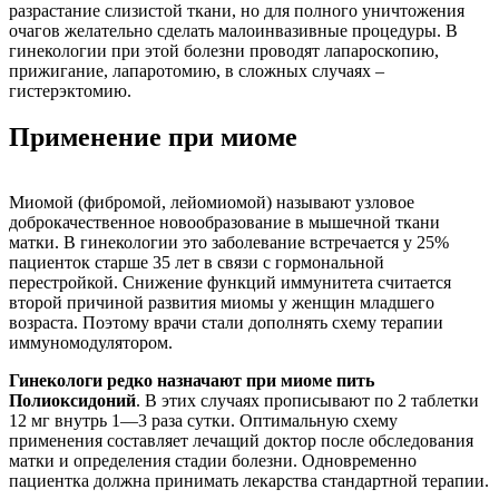
разрастание слизистой ткани, но для полного уничтожения
очагов желательно сделать малоинвазивные процедуры. В
гинекологии при этой болезни проводят лапароскопию,
прижигание, лапаротомию, в сложных случаях –
гистерэктомию.
Применение при миоме
Миомой (фибромой, лейомиомой) называют узловое
доброкачественное новообразование в мышечной ткани
матки. В гинекологии это заболевание встречается у 25%
пациенток старше 35 лет в связи с гормональной
перестройкой. Снижение функций иммунитета считается
второй причиной развития миомы у женщин младшего
возраста. Поэтому врачи стали дополнять схему терапии
иммуномодулятором.
Гинекологи редко назначают при миоме пить
Полиоксидоний
. В этих случаях прописывают по 2 таблетки
12 мг внутрь 1―3 раза сутки. Оптимальную схему
применения составляет лечащий доктор после обследования
матки и определения стадии болезни. Одновременно
пациентка должна принимать лекарства стандартной терапии.