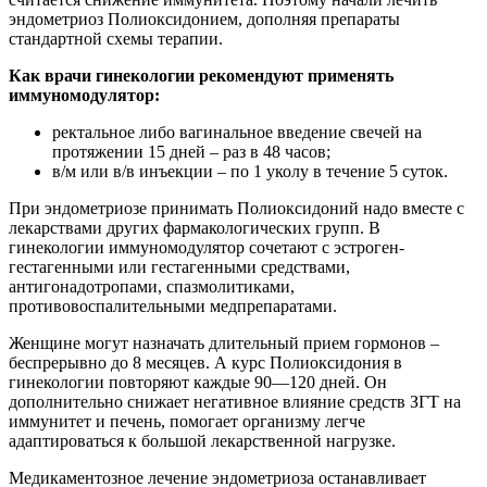
эндометриоз Полиоксидонием, дополняя препараты
стандартной схемы терапии.
Как врачи гинекологии рекомендуют применять
иммуномодулятор:
ректальное либо вагинальное введение свечей на
протяжении 15 дней – раз в 48 часов;
в/м или в/в инъекции – по 1 уколу в течение 5 суток.
При эндометриозе принимать Полиоксидоний надо вместе с
лекарствами других фармакологических групп. В
гинекологии иммуномодулятор сочетают с эстроген-
гестагенными или гестагенными средствами,
антигонадотропами, спазмолитиками,
противовоспалительными медпрепаратами.
Женщине могут назначать длительный прием гормонов –
беспрерывно до 8 месяцев. А курс Полиоксидония в
гинекологии повторяют каждые 90―120 дней. Он
дополнительно снижает негативное влияние средств ЗГТ на
иммунитет и печень, помогает организму легче
адаптироваться к большой лекарственной нагрузке.
Медикаментозное лечение эндометриоза останавливает