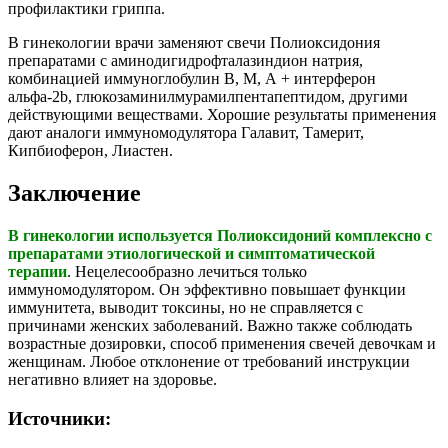
профилактики гриппа.
В гинекологии врачи заменяют свечи Полиоксидония
препаратами с аминодигидрофталазиндион натрия,
комбинацией иммуноглобулин В, М, А + интерферон
альфа-2b, глюкозаминилмурамилпентапептидом, другими
действующими веществами. Хорошие результаты применения
дают аналоги иммуномодулятора Галавит, Тамерит,
Кипбиоферон, Лиастен.
Заключение
В гинекологии используется Полиоксидоний комплексно с
препаратами этиологической и симптоматической
терапии
. Нецелесообразно лечиться только
иммуномодулятором. Он эффективно повышает функции
иммунитета, выводит токсины, но не справляется с
причинами женских заболеваний. Важно также соблюдать
возрастные дозировки, способ применения свечей девочкам и
женщинам. Любое отклонение от требований инструкции
негативно влияет на здоровье.
Источники: