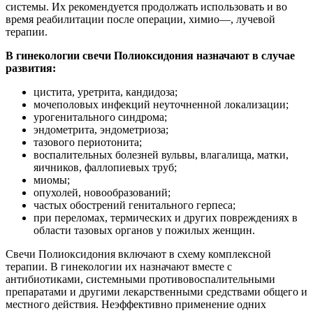
системы. Их рекомендуется продолжать использовать и во
время реабилитации после операции, химио―, лучевой
терапии.
В гинекологии свечи Полиоксидония назначают в случае
развития:
цистита, уретрита, кандидоза;
мочеполовых инфекций неуточненной локализации;
урогенитального синдрома;
эндометрита, эндометриоза;
тазового периотонита;
воспалительных болезней вульвы, влагалища, матки,
яичников, фаллопиевых труб;
миомы;
опухолей, новообразований;
частых обострений генитального герпеса;
при переломах, термических и других повреждениях в
области тазовых органов у пожилых женщин.
Свечи Полиоксидония включают в схему комплексной
терапии. В гинекологии их назначают вместе с
антибиотиками, системными противовоспалительными
препаратами и другими лекарственными средствами общего и
местного действия. Неэффективно применение одних