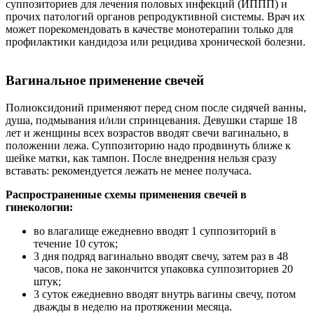
суппозиториев для лечения половых инфекций (ИППП) и
прочих патологий органов репродуктивной системы. Врач их
может порекомендовать в качестве монотерапии только для
профилактики кандидоза или рецидива хронической болезни.
Вагинальное применение свечей
Полиоксидоний применяют перед сном после сидячей ванны,
душа, подмывания и/или спринцевания. Девушки старше 18
лет и женщины всех возрастов вводят свечи вагинально, в
положении лежа. Суппозиторию надо продвинуть ближе к
шейке матки, как тампон. После внедрения нельзя сразу
вставать: рекомендуется лежать не менее получаса.
Распространенные схемы применения свечей в
гинекологии:
во влагалище ежедневно вводят 1 суппозиторий в
течение 10 суток;
3 дня подряд вагинально вводят свечу, затем раз в 48
часов, пока не закончится упаковка суппозиториев 20
штук;
3 суток ежедневно вводят внутрь вагины свечу, потом
дважды в неделю на протяжении месяца.