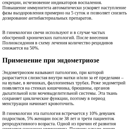
секреции, исчезновение индикаторов воспаления.
Повышение иммунитета автоматически ускоряет наступление
фазы выздоровления примерно на 5 суток и позволяет снизить
дозирование антибактериальных препаратов.
В гинекологии свечи используют и в случае частых
обострений хронических патологий. После внесения
Полиоксидония в схему лечения количество рецидивов
снижается на 50%.
Применение при эндометриозе
Эндометриозом называют патологию, при которой
разрастается слизистая внутри матки и/или за её пределами –
на вульве, в яичниках, фаллопиевых трубах. Реже эндометрий
появляется на стенках кишечника, брюшины, органов
дыхательной или мочевыделительной системы. Эта ткань
сохраняет циклические функции, поэтому в период
менструации начинает кровоточить.
В гинекологии эта патология встречается у 10% девушек
подростков, 5% женщин после 38 лет и трети пациенток
репродуктивного возраста. Одной из причин её развития
считается снижение иммунитета. Поэтому начали лечить