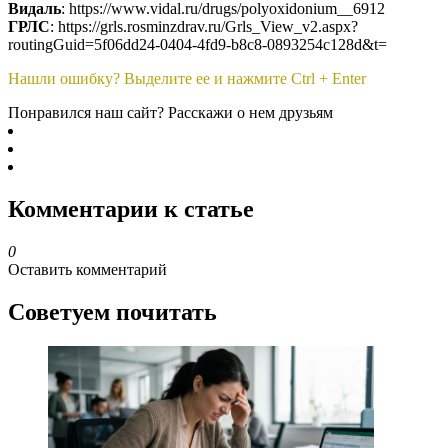
Видаль
: https://www.vidal.ru/drugs/polyoxidonium__6912
ГРЛС
: https://grls.rosminzdrav.ru/Grls_View_v2.aspx?
routingGuid=5f06dd24-0404-4fd9-b8c8-0893254c128d&t=
Нашли ошибку? Выделите ее и нажмите Ctrl + Enter
Понравился наш сайт? Расскажи о нем друзьям
Комментарии к статье
0
Оставить комментарий
Советуем почитать