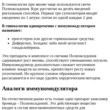
В гинекологии при миоме чаще используются свечи
Полиоксидония. Курс рассчитан на десять введений
ректальным способом. Первые три суппозитория вводят
ежедневно по 1 штуке, потом по одной каждые 2 дня.
В гинекологии одновременно с иммуномодулятором
назначают:
прогестерон или другие гормональные средства;
Диферелин, Золадекс либо иной антагонист
гонадолиберина.
Эти препараты в комплексе со свечами Полиоксидония
сдерживают рост миомы, способствуют уменьшению опухоли.
Иммуномодулятор дополнительно снижает негативное
влияние лекарств на печень, препятствует росту новых
уплотнений. Но крупное узловое образование не
рассасывается и его надо удалять хирургическим методом.
Аналоги иммуномодулятора
На отечественном рынке есть только один препарат азоксимер
бромида – Полиоксидоний. Это действующее вещество
входит в состав многокомпонентных средств для