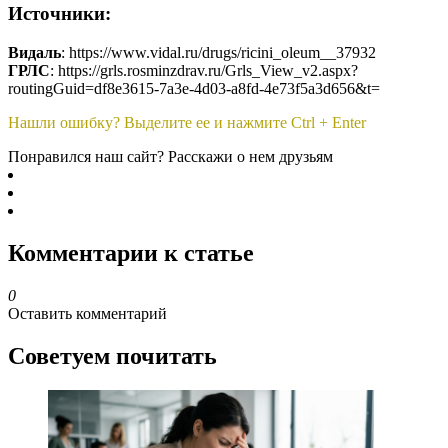
Источники:
Видаль
: https://www.vidal.ru/drugs/ricini_oleum__37932
ГРЛС
: https://grls.rosminzdrav.ru/Grls_View_v2.aspx?
routingGuid=df8e3615-7a3e-4d03-a8fd-4e73f5a3d656&t=
Нашли ошибку? Выделите ее и нажмите Ctrl + Enter
Понравился наш сайт? Расскажи о нем друзьям
Комментарии к статье
0
Оставить комментарий
Советуем почитать