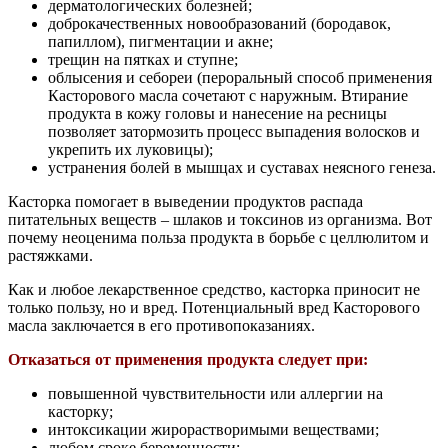
дерматологических болезней;
доброкачественных новообразований (бородавок,
папиллом), пигментации и акне;
трещин на пятках и ступне;
облысения и себореи (пероральный способ применения
Касторового масла сочетают с наружным. Втирание
продукта в кожу головы и нанесение на ресницы
позволяет затормозить процесс выпадения волосков и
укрепить их луковицы);
устранения болей в мышцах и суставах неясного генеза.
Касторка помогает в выведении продуктов распада
питательных веществ – шлаков и токсинов из организма. Вот
почему неоценима польза продукта в борьбе с целлюлитом и
растяжками.
Как и любое лекарственное средство, касторка приносит не
только пользу, но и вред. Потенциальный вред Касторового
масла заключается в его противопоказаниях.
Отказаться от применения продукта следует при:
повышенной чувствительности или аллергии на
касторку;
интоксикации жирорастворимыми веществами;
любом сроке беременности;