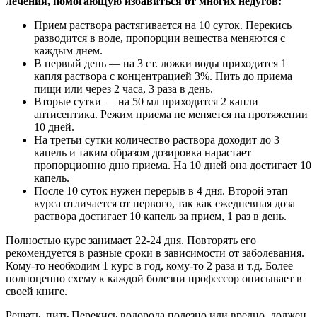
лечения, помогающую избавиться от многих недугов:
Прием раствора растягивается на 10 суток. Перекись
разводится в воде, пропорции вещества меняются с
каждым днем.
В первый день — на 3 ст. ложки воды приходится 1
капля раствора с концентрацией 3%. Пить до приема
пищи или через 2 часа, 3 раза в день.
Вторые сутки — на 50 мл приходится 2 капли
антисептика. Режим приема не меняется на протяжении
10 дней.
На третьи сутки количество раствора доходит до 3
капель и таким образом дозировка нарастает
пропорционно дню приема. На 10 дней она достигает 10
капель.
После 10 суток нужен перерыв в 4 дня. Второй этап
курса отличается от первого, так как ежедневная доза
раствора достигает 10 капель за прием, 1 раз в день.
Полностью курс занимает 22-24 дня. Повторять его
рекомендуется в разные сроки в зависимости от заболевания.
Кому-то необходим 1 курс в год, кому-то 2 раза и т.д. Более
полноценно схему к каждой болезни профессор описывает в
своей книге.
Решать, пить Перекись водорода полезно или вредно, должен