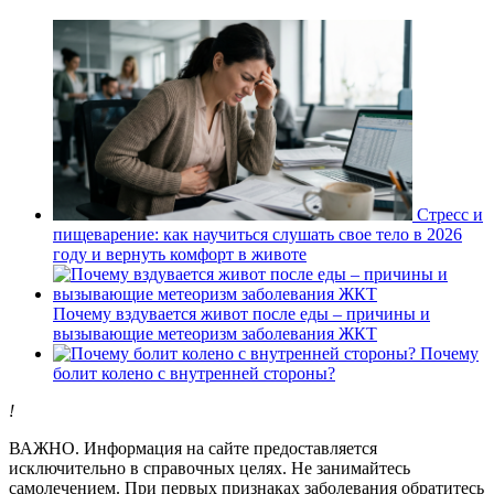
Стресс и
пищеварение: как научиться слушать свое тело в 2026
году и вернуть комфорт в животе
Почему вздувается живот после еды – причины и
вызывающие метеоризм заболевания ЖКТ
Почему
болит колено с внутренней стороны?
!
ВАЖНО.
Информация на сайте предоставляется
исключительно в справочных целях. Не занимайтесь
самолечением. При первых признаках заболевания обратитесь