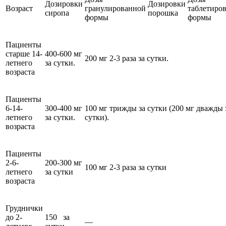
Дозировки
Дозировки
Возраст
гранулированной
таблетиро
сиропа
порошка
формы
формы
Пациенты
старше 14-
400-600 мг
200 мг 2-3 раза за сутки.
летнего
за сутки.
возраста
Пациенты
6-14-
300-400 мг
100 мг трижды за сутки (200 мг дважды 
летнего
за сутки.
сутки).
возраста
Пациенты
2-6-
200-300 мг
100 мг 2-3 раза за сутки
летнего
за сутки
возраста
Груднички
до 2-
150 за
—