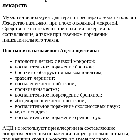
лекарств
Мукалтин используют для терапии респираторных патологий.
Лекарство назначают при плохо отходящей мокротой.
Средство не используют при наличии аллергии на
составляющие, а также при язвенном поражении
пищеварительного тракта.
Показания к назначению Ацетилцистеина:
патологии легких с вязкой мокротой;
воспалительное поражение бронхов;
бронхит с обструктивным компонентом;
трахеит, ларингит;
воспаление легочной ткани;
бронхиальная астма;
воспалительное повреждение бронхиол;
абсцедирование легочной ткани;
воспалительное поражение околоносовых пазух;
муковисцидоз;
воспалительное поражение среднего уха.
АЦЦ не используют при аллергии на составляющие
лекарства, язвенном поражении пищеварительного тракта,
при наличии крови в мокроте, во время грудного