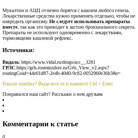
Мукалтин и АЦЦ отлично борятся с кашлем любого генеза.
Лекарственные средства нужно применять отдельно, чтобы не
навредить организму.
Не следует использовать препараты
вместе
, так как это приводит к застою бронхиального секрета.
Препараты не используют одновременно с лекарствами,
тормозящими кашлевой рефлекс.
Источники:
Видаль
: https://www.vidal.ru/drugs/acc__3281
ГРЛС
:https://grls.rosminzdrav.ru/Grls_View_v2.aspx?
routingGuid=44e01d87-2e4b-40d0-9c82-0052960e36b3&t=
Нашли ошибку? Выделите ее и нажмите Ctrl + Enter
Понравился наш сайт? Расскажи о нем друзьям
Комментарии к статье
0