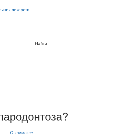
очник лекарств
Найти
 пародонтоза?
О климаксе