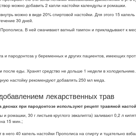
створ можно добавить 2 капли настойки календулы и ромашки.
нутрь можно в виде 20% спиртовой настойки. Для этого 15 капель
течение 30 дней.
Прополиса. В ней смачивают ватный тампон и прикладывают к месту
та и пародонтоза у беременных и других пациентов, имеющих про
ки после еды. Хранят средство не дольше 1 недели в холодильнике.
дную настойку рекомендуют добавлять 250 мл меда.
 добавлением лекарственных трав
а деснах при пародонтозе используют рецепт травяной настой
 и ромашки, 30 г листьев круглого эвкалипта) заливают 0,2 л кипят
на 15 мин.;
 в него 40 капель настойки Прополиса на спирту и тщательно взба