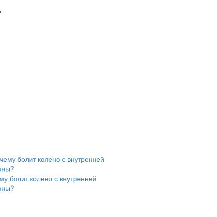
=
му болит колено с внутренней
оны?