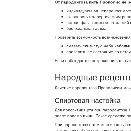
От пародонтоза пить Прополис не р
индивидуальная непереносимост
склонность к аллергическим реа
острая фаза тяжелых патологий с
бронхиальная астма.
Проверить возможность возникновения
смазать слизистую неба небольш
проверить ее состояние по истеч
Если наблюдается покраснение, повыш
Народные рецепт
Лечение пародонтоза Прополисом мож
Спиртовая настойка
Для полоскания рта при пародонтозе 1
после приема пищи. Такое средство по
При пародонтозе его можно использова
стакан воды. Затем смачивают марлю и