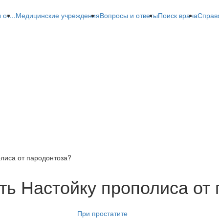
от...
Медицинские учреждения
Вопросы и ответы
Поиск врача
Справ
олиса от пародонтоза?
ть Настойку прополиса от
При простатите