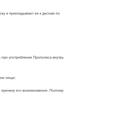
ску и прикладывают ее к деснам по
а при употреблении Прополиса внутрь
мом пищи;
ь причину его возникновения. Поэтому