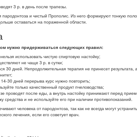
водят 3 р. в день после трапезы.
и пародонтоза и чистый Прополис. Из него формируют тонкую поло
дольше оставаться на пораженной области.
а
сом нужно придерживаться следующих правил:
 нельзя использовать чистую спиртовую настойку;
ствляют не чаще 3 р. в сутки;
ся 30 дней. Непродолжительная терапия не принесет результата, 
нитет;
 14-30 дней перерыва курс нужно повторить;
ьзуйте только качественный продукт пчеловодства;
зе проводят после еды, а внутрь настойку принимают перед прие
у средства и не используйте его при наличии противопоказаний.
ивают человека от пародонтоза, так как не всегда могут устранит
ского лечения, если его советует врач.