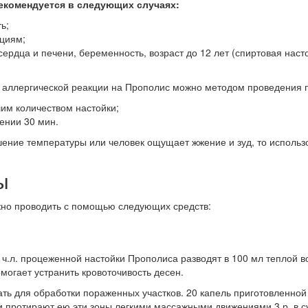
екомендуется в следующих случаях:
ь;
кциям;
ердца и печени, беременность, возраст до 12 лет (спиртовая насто
 аллергической реакции на Прополис можно методом проведения п
им количеством настойки;
ении 30 мин.
ение температуры или человек ощущает жжение и зуд, то использо
ы
но проводить с помощью следующих средств:
 ч.л. процеженной настойки Прополиса разводят в 100 мл теплой во
могает устранить кровоточивость десен.
ть для обработки пораженных участков. 20 капель приготовленно
 протирают ею эти зоны легкими массажными движениями 3 р. в с