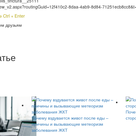
polis_tinctura__25111
ls_View_v2.aspx?routingGuid=12f410c2-8daa-4ab9-8d84-71251ecb8cc8&t
Ctrl + Enter
ем друзьям
атье
Поче
Почему вздувается живот после еды –
стор
причины и вызывающие метеоризм
заболевания ЖКТ