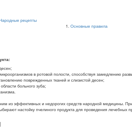
Народные рецепты
Основные правила
укта:
десен;
микроорганизмов в ротовой полости, способствуя замедлению разв
тановлению поврежденных тканей и слизистой десен;
области больного зуба;
анизма.
дним из эффективных и недорогих средств народной медицины. При
ыбирают настойку пчелиного продукта для проведения лечебных п
я