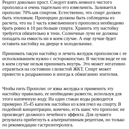
Рецепт довольно прост. Следует взять немного чистого
прополиса и очень тщательно его измельчить. Заливается
прополис 70%-ым спиртом. Естественно, что спирт должен
быть этиловым. Пропорции должны быть соблюдены из
расчета, что на 1 часть измельченного прополиса необходимо
брать ровно в 10 раз больше спирта. Хранить эту настойку
требуется обязательно в тени. Солнечные лучи не должны
попадать на емкость ни в коем случае. А еще лучше будет
оставить настойку на дверце в холодильнике.
Принимать такую настойку и лечить желудок прополисом с ее
использованием нужно с осторожностью. В чистом виде ее ни
в коем случае нельзя принимать внутрь. Это может негативно
отразиться на состоянии слизистой ЖКТ. Спирт может
привести к раздражению и иногда к обжиганию эпителия.
Чтобы пить Прополис от язвы желудка и применить эту
настойку правильно, ее необходимо развести, используя для
этого кипяченую воду. На один стакан воды разводится
примерно 35-45 капелек настойки из клея пчел на спирту. В
подобной концентрации, конечно, есть шанс что прополис не
произведет должного лечебного эффекта. Для лучшего
результата прибегнуть к альтернативным рецептам, но только
по рекомендации гастроэнтеролога.