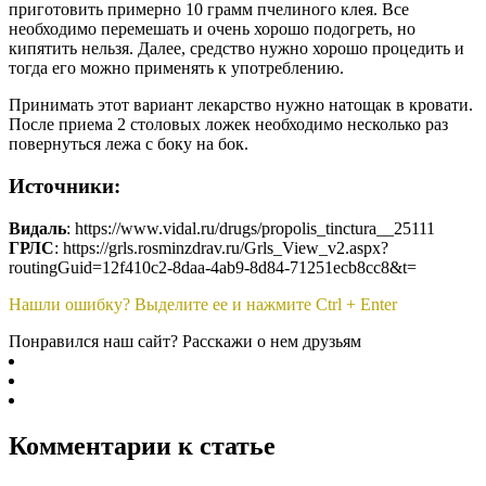
приготовить примерно 10 грамм пчелиного клея. Все
необходимо перемешать и очень хорошо подогреть, но
кипятить нельзя. Далее, средство нужно хорошо процедить и
тогда его можно применять к употреблению.
Принимать этот вариант лекарство нужно натощак в кровати.
После приема 2 столовых ложек необходимо несколько раз
повернуться лежа с боку на бок.
Источники:
Видаль
: https://www.vidal.ru/drugs/propolis_tinctura__25111
ГРЛС
: https://grls.rosminzdrav.ru/Grls_View_v2.aspx?
routingGuid=12f410c2-8daa-4ab9-8d84-71251ecb8cc8&t=
Нашли ошибку? Выделите ее и нажмите Ctrl + Enter
Понравился наш сайт? Расскажи о нем друзьям
Комментарии к статье