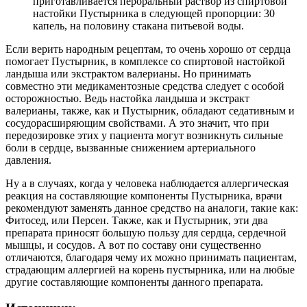
приготавливается пероральный раствор из спиртовой
настойки Пустырника в следующей пропорции: 30
капель, на половину стакана питьевой воды.
Если верить народным рецептам, то очень хорошо от сердца
помогает Пустырник, в комплексе со спиртовой настойкой
ландыша или экстрактом валерианы. Но принимать
совместно эти медикаментозные средства следует с особой
осторожностью. Ведь настойка ландыша и экстракт
валерианы, также, как и Пустырник, обладают седативным и
сосудорасширяющим свойствами. А это значит, что при
передозировке этих у пациента могут возникнуть сильные
боли в сердце, вызванные снижением артериального
давления.
Ну а в случаях, когда у человека наблюдается аллергическая
реакция на составляющие компоненты Пустырника, врачи
рекомендуют заменять данное средство на аналоги, такие как:
Фитосед, или Персен. Также, как и Пустырник, эти два
препарата приносят большую пользу для сердца, сердечной
мышцы, и сосудов. А вот по составу они существенно
отличаются, благодаря чему их можно принимать пациентам,
страдающим аллергией на корень пустырника, или на любые
другие составляющие компоненты данного препарата.