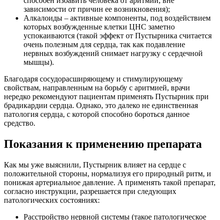
способен избавить человека от аритмии, вне
зависимости от причин ее возникновения);
Алкалоиды – активные компоненты, под воздействием
которых возбужденные клетки ЦНС заметно
успокаиваются (такой эффект от Пустырника считается
очень полезным для сердца, так как подавление
нервных возбуждений снимает нагрузку с сердечной
мышцы).
Благодаря сосудорасширяющему и стимулирующему
свойствам, направленным на борьбу с аритмией, врачи
нередко рекомендуют пациентам применять Пустырник при
брадикардии сердца. Однако, это далеко не единственная
патология сердца, с которой способно бороться данное
средство.
Показания к применению препарата
Как мы уже выяснили, Пустырник влияет на сердце с
положительной стороны, нормализуя его природный ритм, и
понижая артериальное давление. А применять такой препарат,
согласно инструкции, разрешается при следующих
патологических состояниях:
Расстройство нервной системы (такое патологическое