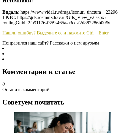
Источники:
Видаль
: https://www.vidal.ru/drugs/leonuri_tinctura__23296
ГРЛС
: https://grls.rosminzdrav.ru/Grls_View_v2.aspx?
routingGuid=2fa91176-f359-465a-a3cd-f2d882286b00&t=
Нашли ошибку? Выделите ее и нажмите Ctrl + Enter
Понравился наш сайт? Расскажи о нем друзьям
Комментарии к статье
0
Оставить комментарий
Советуем почитать