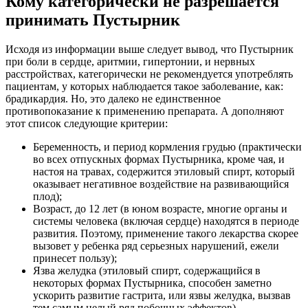
Кому категорически не разрешается
принимать Пустырник
Исходя из информации выше следует вывод, что Пустырник
при боли в сердце, аритмии, гипертонии, и нервных
расстройствах, категорически не рекомендуется употреблять
пациентам, у которых наблюдается такое заболевание, как:
брадикардия. Но, это далеко не единственное
противопоказание к применению препарата. А дополняют
этот список следующие критерии:
Беременность, и период кормления грудью (практически
во всех отпускных формах Пустырника, кроме чая, и
настоя на травах, содержится этиловый спирт, который
оказывает негативное воздействие на развивающийся
плод);
Возраст, до 12 лет (в юном возрасте, многие органы и
системы человека (включая сердце) находятся в периоде
развития. Поэтому, применение такого лекарства скорее
вызовет у ребенка ряд серьезных нарушений, ежели
принесет пользу);
Язва желудка (этиловый спирт, содержащийся в
некоторых формах Пустырника, способен заметно
ускорить развитие гастрита, или язвы желудка, вызвав
тем самым целый ряд побочных эффектов).