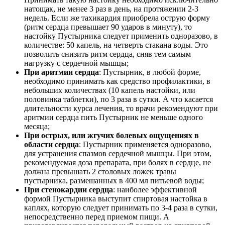
натощак, не менее 3 раз в день, на протяжении 2-3
недель. Если же тахикардия приобрела острую форму
(ритм сердца превышает 90 ударов в минуту), то
настойку Пустырника следует применить одноразово, в
количестве: 50 капель, на четверть стакана воды. Это
позволить снизить ритм сердца, сняв тем самым
нагрузку с сердечной мышцы;
При аритмии сердца
: Пустырник, в любой форме,
необходимо принимать как средство профилактики, в
небольших количествах (10 капель настойки, или
половинка таблетки), по 3 раза в сутки. А что касается
длительности курса лечения, то врачи рекомендуют при
аритмии сердца пить Пустырник не меньше одного
месяца;
При острых, или жгучих болевых ощущениях в
области сердца
: Пустырник применяется одноразово,
для устранения спазмов сердечной мышцы. При этом,
рекомендуемая доза препарата, при болях в сердце, не
должна превышать 2 столовых ложек травы
пустырника, размешанных в 400 мл питьевой воды;
При стенокардии сердца
: наиболее эффективной
формой Пустырника выступит спиртовая настойка в
каплях, которую следует принимать по 3-4 раза в сутки,
непосредственно перед приемом пищи. А