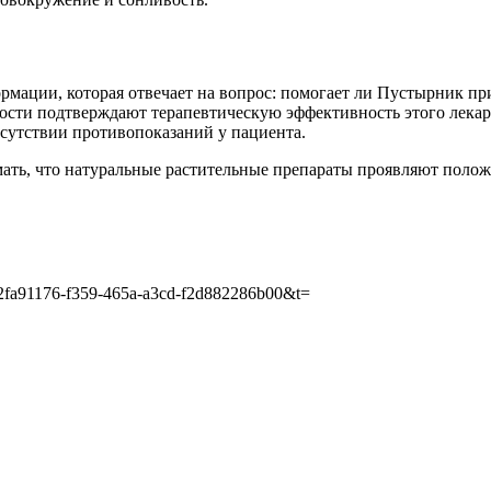
мации, которая отвечает на вопрос: помогает ли Пустырник пр
сти подтверждают терапевтическую эффективность этого лекарс
тсутствии противопоказаний у пациента.
ть, что натуральные растительные препараты проявляют положи
id=2fa91176-f359-465a-a3cd-f2d882286b00&t=