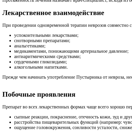
Протяженность лечения назначает врач-специалист, исходя из 
Лекарственное взаимодействие
При проведении одновременной терапии неврозов совместно с
успокоительными лекарствами;
снотворными препаратами;
анальгетиками;
медикаментами, понижающими артериальное давление;
антиаритмическими средствами;
сердечными гликозидами;
алкогольными напитками.
Прежде чем начинать употребление Пустырника от невроза, н
Побочные проявления
Препарат во всех лекарственных формах чаще всего хорошо п
сыпные реакции, покраснение, отечность кожи, зуд и дру
расстройства пищеварительных функций (например: чувст
ощущение головокружения, сонливости усталости, сниже