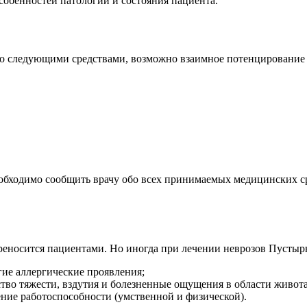
особенностей патологии и состояния пациента.
о следующими средствами, возможно взаимное потенцирование 
еобходимо сообщить врачу обо всех принимаемых медицинских с
ереносится пациентами. Но иногда при лечении неврозов Пусты
гие аллергические проявления;
во тяжести, вздутия и болезненные ощущения в области живота
ние работоспособности (умственной и физической).