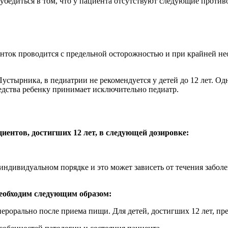
убедиться в том, что у пациента отсутствуют следующие против
ток проводится с предельной осторожностью и при крайней нео
стырника, в педиатрии не рекомендуется у детей до 12 лет. Од
едства ребенку принимает исключительно педиатр.
иентов, достигших 12 лет, в следующей дозировке:
индивидуальном порядке и это может зависеть от течения забол
необходим следующим образом:
перорально после приема пищи. Для детей, достигших 12 лет, пр