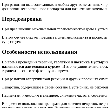
При развитии вышеописанных и любых других негативных проя
дозировки лекарственного препарата или назначение замены а
Передозировка
При превышении максимальной терапевтической дозы Пустырни
В этом случае следует прервать прием медикамента и провести
существует.
Особенности использования
Во время проведения терапии,
таблетки и настойка Пустырни
назначаются длительным курсом
. И это не удивительно, по
терапевтического эффекта нужно время.
При развитии аллергической реакции и других побочных симпто
Лекарства, содержащие в своем составе Пустырник, не рекоме
Пациентам, имеющим в анамнезе: снижение частоты сердечного
Во время использования препарата для лечения неврозов, не 
ограничение связано с тем, что Пустырник может вызывать го