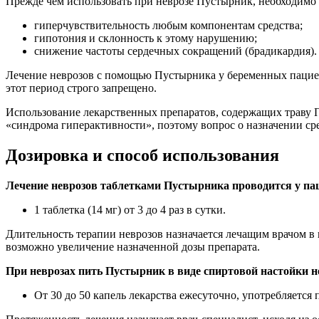
Прежде чем использовать при неврозе Пустырник, необходимо 
гиперчувствительность любым компонентам средства;
гипотония и склонность к этому нарушению;
снижение частоты сердечных сокращений (брадикардия).
Лечение неврозов с помощью Пустырника у беременных пациен
этот период строго запрещено.
Использование лекарственных препаратов, содержащих траву Пу
«синдрома гиперактивности», поэтому вопрос о назначении ср
Дозировка и способ использования
Лечение неврозов таблетками Пустырника проводится у пац
1 таблетка (14 мг) от 3 до 4 раз в сутки.
Длительность терапии неврозов назначается лечащим врачом в 
возможно увеличение назначенной дозы препарата.
При неврозах пить Пустырник в виде спиртовой настойки 
От 30 до 50 капель лекарства ежесуточно, употребляется 