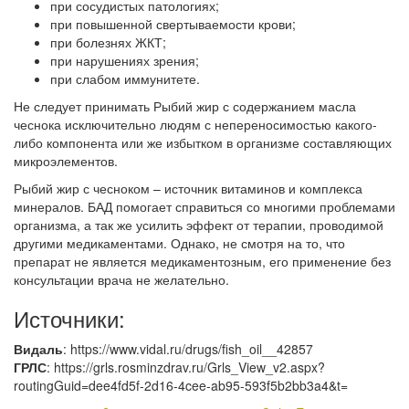
при сосудистых патологиях;
при повышенной свертываемости крови;
при болезнях ЖКТ;
при нарушениях зрения;
при слабом иммунитете.
Не следует принимать Рыбий жир с содержанием масла
чеснока исключительно людям с непереносимостью какого-
либо компонента или же избытком в организме составляющих
микроэлементов.
Рыбий жир с чесноком – источник витаминов и комплекса
минералов. БАД помогает справиться со многими проблемами
организма, а так же усилить эффект от терапии, проводимой
другими медикаментами. Однако, не смотря на то, что
препарат не является медикаментозным, его применение без
консультации врача не желательно.
Источники:
Видаль
: https://www.vidal.ru/drugs/fish_oil__42857
ГРЛС
: https://grls.rosminzdrav.ru/Grls_View_v2.aspx?
routingGuid=dee4fd5f-2d16-4cee-ab95-593f5b2bb3a4&t=