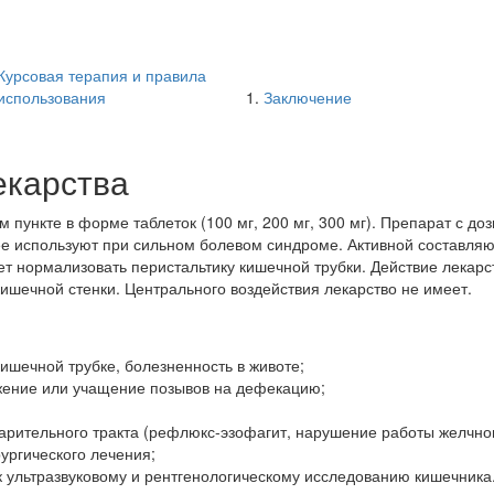
Курсовая терапия и правила
использования
Заключение
екарства
пункте в форме таблеток (100 мг, 200 мг, 300 мг). Препарат с до
ее используют при сильном болевом синдроме. Активной составля
т нормализовать перистальтику кишечной трубки. Действие лекарс
 кишечной стенки. Центрального воздействия лекарство не имеет.
ишечной трубке, болезненность в животе;
ежение или учащение позывов на дефекацию;
рительного тракта (рефлюкс-эзофагит, нарушение работы желчног
ургического лечения;
 ультразвуковому и рентгенологическому исследованию кишечника