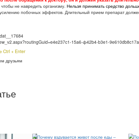
 чтобы не навредить организму.
Нельзя принимать средство дольше
 к усилению побочных эффектов. Длительный прием препарат должен
medat__17684
ls_View_v2.aspx?routingGuid=e4e237c1-15a6-ф42b4-b3e1-9e610db8c17
Ctrl + Enter
ем друзьям
атье