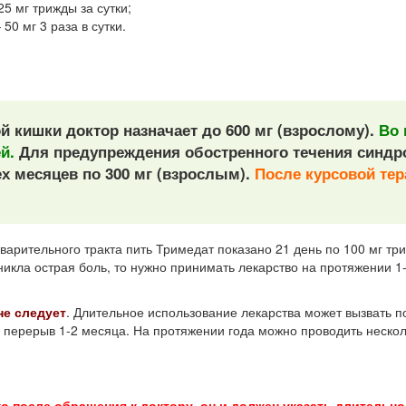
5 мг трижды за сутки;
50 мг 3 раза в сутки.
 кишки доктор назначает до 600 мг (взрослому).
Во 
й.
Для предупреждения обостренного течения синдр
х месяцев по 300 мг (взрослым).
После курсовой тер
рительного тракта пить Тримедат показано 21 день по 100 мг три
никла острая боль, то нужно принимать лекарство на протяжении 1-
не следует
. Длительное использование лекарства может вызвать 
перерыв 1-2 месяца. На протяжении года можно проводить нескол
о после обращения к доктору, он и должен указать длительно