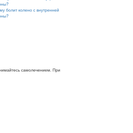
му болит колено с внутренней
оны?
анимайтесь самолечением. При