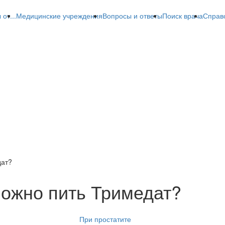
от...
Медицинские учреждения
Вопросы и ответы
Поиск врача
Справ
дат?
можно пить Тримедат?
При простатите