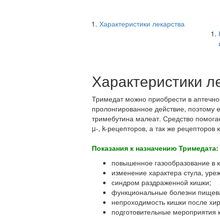
Характеристики лекарства
Характеристики л
Тримедат можно приобрести в аптечном 
пролонгированное действие, поэтому 
тримебутина малеат. Средство помогае
µ-, k-рецепторов, а так же рецепторов
Показания к назначению Тримедата:
повышенное газообразование в к
изменение характера стула, ур
синдром раздраженной кишки;
функциональные болезни пищева
непроходимость кишки после хир
подготовительные мероприятия к