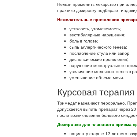
Нельзя применять лекарство при алле
практике дозировку подбирают индивид
Нежелательные проявления препара
усталость, утомляемость;
вестибулярные нарушения;
боль в голове;
сыпь аллергического генеза;
послабление стула или запор;
диспепсические проявления;
нарушение менструального цикл
увеличение молочных желез в ра
уменьшение объема мочи.
Курсовая терапия
Тримедат назначают перорально. Препа
допускается выпить препарат через 20
после возникновения болевого синдром
Дозировки для планового приема п
пациенту старше 12-летнего возр