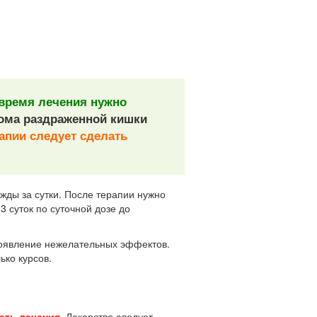
время лечения нужно
ома раздраженной кишки
апии следует сделать
жды за сутки. После терапии нужно
3 суток по суточной дозе до
появление нежелательных эффектов.
ько курсов.
сть лечения
. Лекарство следует