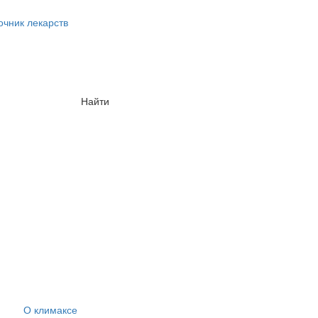
очник лекарств
Найти
О климаксе