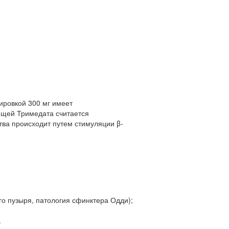
зировкой 300 мг имеет
ющей Тримедата считается
тва происходит путем стимуляции β-
о пузыря, патология сфинктера Одди);
.