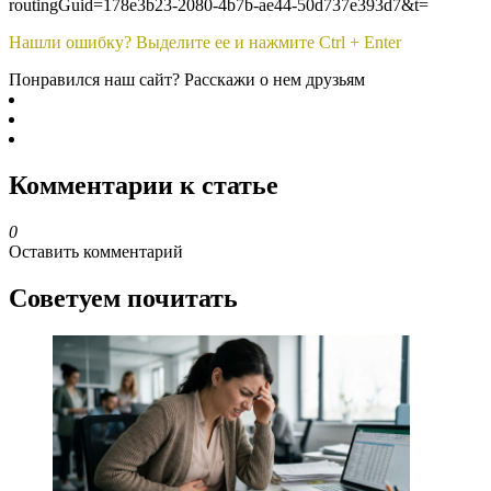
routingGuid=178e3b23-2080-4b7b-ae44-50d737e393d7&t=
Нашли ошибку? Выделите ее и нажмите Ctrl + Enter
Понравился наш сайт? Расскажи о нем друзьям
Комментарии к статье
0
Оставить комментарий
Советуем почитать