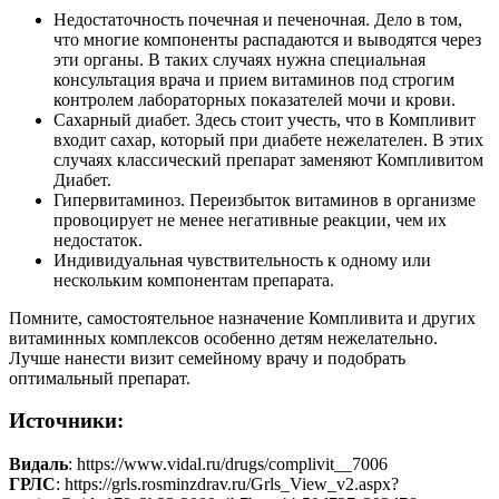
Недостаточность почечная и печеночная. Дело в том,
что многие компоненты распадаются и выводятся через
эти органы. В таких случаях нужна специальная
консультация врача и прием витаминов под строгим
контролем лабораторных показателей мочи и крови.
Сахарный диабет. Здесь стоит учесть, что в Компливит
входит сахар, который при диабете нежелателен. В этих
случаях классический препарат заменяют Компливитом
Диабет.
Гипервитаминоз. Переизбыток витаминов в организме
провоцирует не менее негативные реакции, чем их
недостаток.
Индивидуальная чувствительность к одному или
нескольким компонентам препарата.
Помните, самостоятельное назначение Компливита и других
витаминных комплексов особенно детям нежелательно.
Лучше нанести визит семейному врачу и подобрать
оптимальный препарат.
Источники:
Видаль
: https://www.vidal.ru/drugs/complivit__7006
ГРЛС
: https://grls.rosminzdrav.ru/Grls_View_v2.aspx?