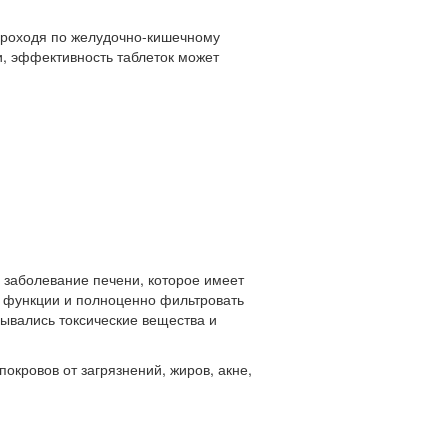
 проходя по желудочно-кишечному
и, эффективность таблеток может
о заболевание печени, которое имеет
и функции и полноценно фильтровать
сывались токсические вещества и
окровов от загрязнений, жиров, акне,