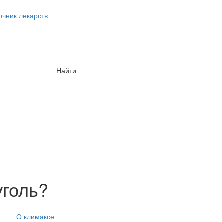
очник лекарств
Найти
уголь?
О климаксе