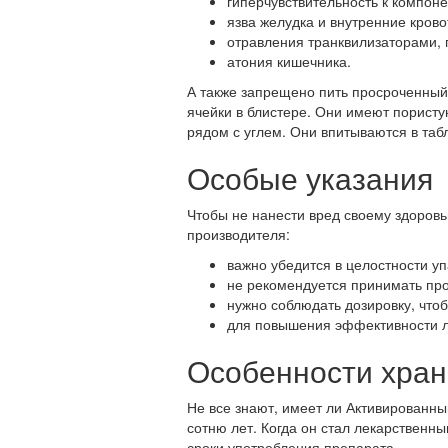
гиперчувствительность к компоне
язва желудка и внутренние кров
отравления транквилизаторами,
атония кишечника.
А также запрещено пить просроченный 
ячейки в блистере. Они имеют пористу
рядом с углем. Они впитываются в таб
Особые указания
Чтобы не нанести вред своему здоров
производителя:
важно убедится в целостности у
не рекомендуется принимать пр
нужно соблюдать дозировку, чтоб
для повышения эффективности ле
Особенности хран
Не все знают, имеет ли Активированный
сотню лет. Когда он стал лекарственн
сроки употребления препарата.