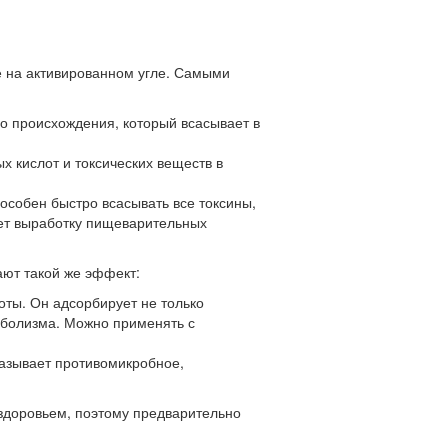
е на активированном угле. Самыми
го происхождения, который всасывает в
х кислот и токсических веществ в
особен быстро всасывать все токсины,
яет выработку пищеварительных
ают такой же эффект:
оты. Он адсорбирует не только
таболизма. Можно применять с
казывает противомикробное,
здоровьем, поэтому предварительно