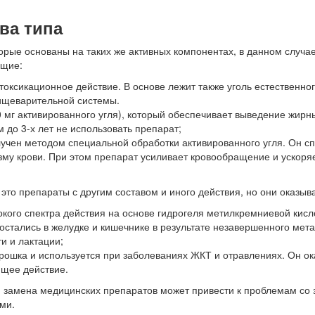
ва типа
торые основаны на таких же активных компонентах, в данном случа
ющие:
токсикационное действие. В основе лежит также уголь естественно
пищеварительной системы.
0 мг активированного угля), который обеспечивает выведение жирны
 до 3-х лет не использовать препарат;
учен методом специальной обработки активированного угля. Он сп
зму крови. При этом препарат усиливает кровообращение и ускор
 это препараты с другим составом и иного действия, но они оказыв
окого спектра действия на основе гидрогеля метилкремниевой кисл
е остались в желудке и кишечнике в результате незавершенного ме
и и лактации;
рошка и используется при заболеваниях ЖКТ и отравлениях. Он о
щее действие.
я замена медицинских препаратов может привести к проблемам со 
ми.