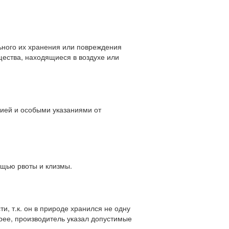
ьного их хранения или повреждения
щества, находящиеся в воздухе или
цией и особыми указаниями от
ощью рвоты и клизмы.
и, т.к. он в природе хранился не одну
арее, производитель указал допустимые