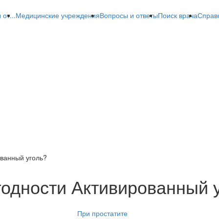
от...
Медицинские учреждения
Вопросы и ответы
Поиск врача
Справ
ованный уголь?
годности Активированный 
При простатите