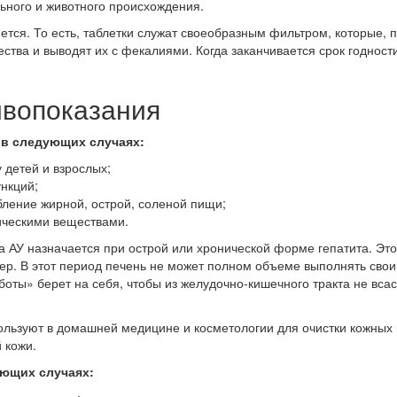
ьного и животного происхождения.
яется. То есть, таблетки служат своеобразным фильтром, которые,
ества и выводят их с фекалиями. Когда заканчивается срок годност
ивопоказания
 в следующих случаях:
 детей и взрослых;
нкций;
ление жирной, острой, соленой пищи;
ическими веществами.
а АУ назначается при острой или хронической форме гепатита. Эт
р. В этот период печень не может полном объеме выполнять сво
аботы» берет на себя, чтобы из желудочно-кишечного тракта не вса
пользуют в домашней медицине и косметологии для очистки кожных п
 кожи.
ующих случаях: