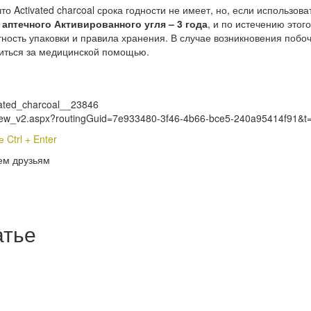
о Activated charcoal срока годности не имеет, но, если использова
 аптечного Активированного угля – 3 года
, и по истечению это
тность упаковки и правила хранения. В случае возникновения побо
титься за медицинской помощью.
ivated_charcoal__23846
s_View_v2.aspx?routingGuid=7e933480-3f46-4b66-bce5-240a95414f91&t
Ctrl + Enter
ем друзьям
атье