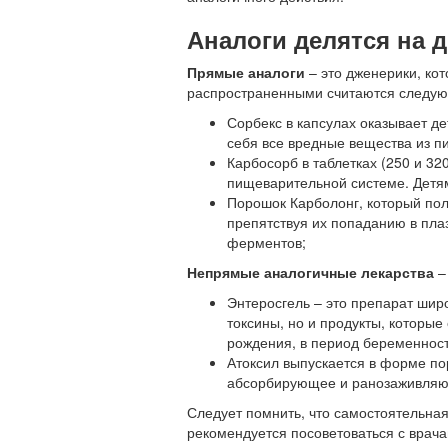
Аналоги делятся на д
Прямые аналоги
– это дженерики, ко
распространенными считаются следу
Сорбекс в капсулах оказывает де
себя все вредные вещества из 
Карбосорб в таблетках (250 и 32
пищеварительной системе. Детям
Порошок Карболонг, который пол
препятствуя их попаданию в пла
ферментов;
Непрямые аналогичные лекарства
–
Энтеросгель – это препарат шир
токсины, но и продукты, которы
рождения, в период беременност
Атоксил выпускается в форме по
абсорбирующее и ранозаживляю
Следует помнить, что самостоятельна
рекомендуется посоветоваться с врача