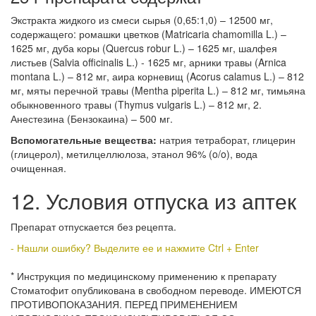
Экстракта жидкого из смеси сырья (0,65:1,0) – 12500 мг,
содержащего: ромашки цветков (Matricaria chamomilla L.) –
1625 мг, дуба коры (Quercus robur L.) – 1625 мг, шалфея
листьев (Salvia officinalis L.) - 1625 мг, арники травы (Arnica
montana L.) – 812 мг, аира корневищ (Acorus calamus L.) – 812
мг, мяты перечной травы (Mentha piperita L.) – 812 мг, тимьяна
обыкновенного травы (Thymus vulgaris L.) – 812 мг, 2.
Анестезина (Бензокаина) – 500 мг.
Вспомогательные вещества:
натрия тетраборат, глицерин
(глицерол), метилцеллюлоза, этанол 96% (o/o), вода
очищенная.
12. Условия отпуска из аптек
Препарат отпускается без рецепта.
- Нашли ошибку? Выделите ее и нажмите Ctrl + Enter
* Инструкция по медицинскому применению к препарату
Стоматофит опубликована в свободном переводе. ИМЕЮТСЯ
ПРОТИВОПОКАЗАНИЯ. ПЕРЕД ПРИМЕНЕНИЕМ