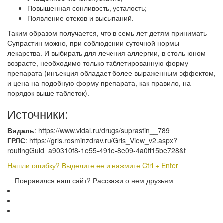
Повышенная сонливость, усталость;
Появление отеков и высыпаний.
Таким образом получается, что в семь лет детям принимать
Супрастин можно, при соблюдении суточной нормы
лекарства. И выбирать для лечения аллергии, в столь юном
возрасте, необходимо только таблетированную форму
препарата (инъекция обладает более выраженным эффектом,
и цена на подобную форму препарата, как правило, на
порядок выше таблеток).
Источники:
Видаль
: https://www.vidal.ru/drugs/suprastin__789
ГРЛС
: https://grls.rosminzdrav.ru/Grls_View_v2.aspx?
routingGuid=a90310f8-1e55-491e-8e09-4a0ff15be728&t=
Нашли ошибку? Выделите ее и нажмите Ctrl + Enter
Понравился наш сайт? Расскажи о нем друзьям