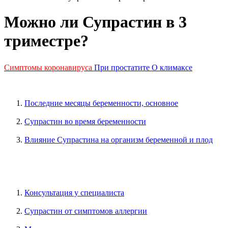
Можно ли Супрастин в 3
триместре?
Симптомы коронавируса
При простатите
О климаксе
Последние месяцы беременности, основное
Супрастин во время беременности
Влияние Супрастина на организм беременной и плод
Консультация у специалиста
Супрастин от симптомов аллергии