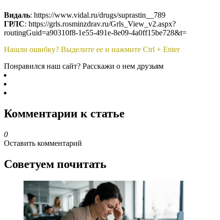
Видаль
: https://www.vidal.ru/drugs/suprastin__789
ГРЛС
: https://grls.rosminzdrav.ru/Grls_View_v2.aspx?
routingGuid=a90310f8-1e55-491e-8e09-4a0ff15be728&t=
Нашли ошибку? Выделите ее и нажмите Ctrl + Enter
Понравился наш сайт? Расскажи о нем друзьям
Комментарии к статье
0
Оставить комментарий
Советуем почитать