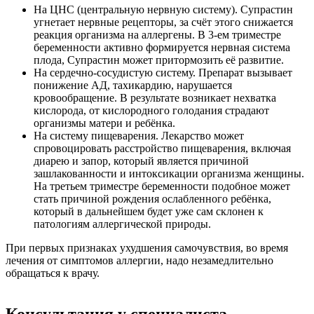
На ЦНС (центральную нервную систему). Супрастин
угнетает нервные рецепторы, за счёт этого снижается
реакция организма на аллергены. В 3-ем триместре
беременности активно формируется нервная система
плода, Супрастин может притормозить её развитие.
На сердечно-сосудистую систему. Препарат вызывает
понижение АД, тахикардию, нарушается
кровообращение. В результате возникает нехватка
кислорода, от кислородного голодания страдают
организмы матери и ребёнка.
На систему пищеварения. Лекарство может
спровоцировать расстройство пищеварения, включая
диарею и запор, который является причиной
зашлакованности и интоксикации организма женщины.
На третьем триместре беременности подобное может
стать причиной рождения ослабленного ребёнка,
который в дальнейшем будет уже сам склонен к
патологиям аллергической природы.
При первых признаках ухудшения самочувствия, во время
лечения от симптомов аллергии, надо незамедлительно
обращаться к врачу.
Консультация у специалиста