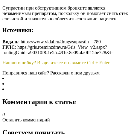
Супрастин при обструктивном бронхите является
незаменимым препаратом, поскольку он помогает снять отек
слизистой и значительно облегчить состояние пациента.
Источники:
Видаль
: https://www.vidal.ru/drugs/suprastin__789
ГРЛС
: https://grls.rosminzdrav.ru/Grls_View_v2.aspx?
routingGuid=a90310f8-1e55-491e-8e09-4a0ff15be728&t=
Нашли ошибку? Выделите ее и нажмите Ctrl + Enter
Понравился наш сайт? Расскажи о нем друзьям
Комментарии к статье
0
Оставить комментарий
Советуем почитать