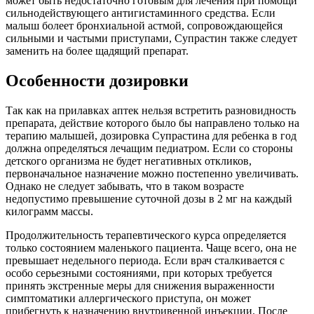
может быть недостаточно готовым для лечения при помощи
сильнодействующего антигистаминного средства. Если
малыш болеет бронхиальной астмой, сопровождающейся
сильными и частыми приступами, Супрастин также следует
заменить на более щадящий препарат.
Особенности дозировки
Так как на прилавках аптек нельзя встретить разновидность
препарата, действие которого было бы направлено только на
терапию малышей, дозировка Супрастина для ребенка в год
должна определяться лечащим педиатром. Если со стороны
детского организма не будет негативных откликов,
первоначальное назначение можно постепенно увеличивать.
Однако не следует забывать, что в таком возрасте
недопустимо превышение суточной дозы в 2 мг на каждый
килограмм массы.
Продолжительность терапевтического курса определяется
только состоянием маленького пациента. Чаще всего, она не
превышает недельного периода. Если врач сталкивается с
особо серьезными состояниями, при которых требуется
принять экстренные меры для снижения выраженности
симптоматики аллергического приступа, он может
прибегнуть к назначению внутривенной инъекции. После