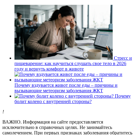
Стресс и
пищеварение: как научиться слушать свое тело в 2026
году и вернуть комфорт в животе
Почему вздувается живот после еды – причины и
вызывающие метеоризм заболевания ЖКТ
Почему
болит колено с внутренней стороны?
!
ВАЖНО.
Информация на сайте предоставляется
исключительно в справочных целях. Не занимайтесь
самолечением. При первых признаках заболевания обратитесь