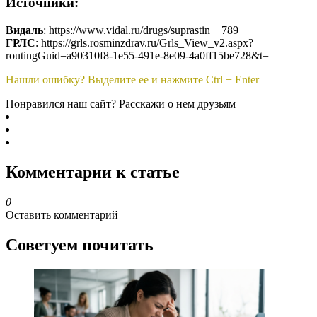
Источники:
Видаль
: https://www.vidal.ru/drugs/suprastin__789
ГРЛС
: https://grls.rosminzdrav.ru/Grls_View_v2.aspx?
routingGuid=a90310f8-1e55-491e-8e09-4a0ff15be728&t=
Нашли ошибку? Выделите ее и нажмите Ctrl + Enter
Понравился наш сайт? Расскажи о нем друзьям
Комментарии к статье
0
Оставить комментарий
Советуем почитать