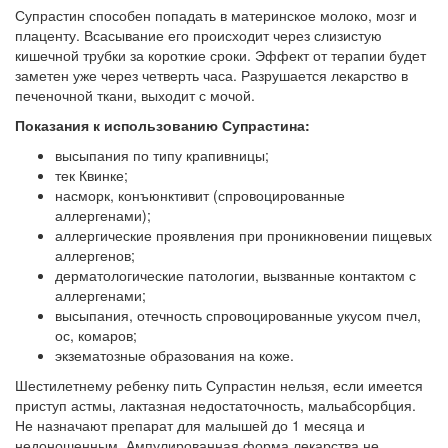
Супрастин способен попадать в материнское молоко, мозг и
плаценту. Всасывание его происходит через слизистую
кишечной трубки за короткие сроки. Эффект от терапии будет
заметен уже через четверть часа. Разрушается лекарство в
печеночной ткани, выходит с мочой.
Показания к использованию Супрастина:
высыпания по типу крапивницы;
тек Квинке;
насморк, конъюнктивит (спровоцированные
аллергенами);
аллергические проявления при проникновении пищевых
аллергенов;
дерматологические патологии, вызванные контактом с
аллергенами;
высыпания, отечность спровоцированные укусом пчел,
ос, комаров;
экзематозные образования на коже.
Шестилетнему ребенку пить Супрастин нельзя, если имеется
приступ астмы, лактазная недостаточность, мальабсорбция.
Не назначают препарат для малышей до 1 месяца и
недоношенным. Ампулированная форма лекарства не