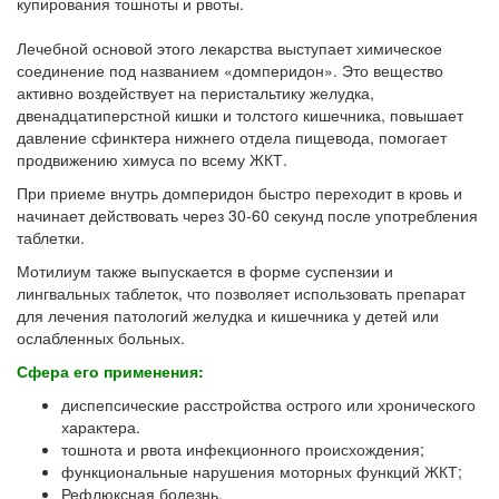
купирования тошноты и рвоты.
Лечебной основой этого лекарства выступает химическое
соединение под названием «домперидон». Это вещество
активно воздействует на перистальтику желудка,
двенадцатиперстной кишки и толстого кишечника, повышает
давление сфинктера нижнего отдела пищевода, помогает
продвижению химуса по всему ЖКТ.
При приеме внутрь домперидон быстро переходит в кровь и
начинает действовать через 30-60 секунд после употребления
таблетки.
Мотилиум также выпускается в форме суспензии и
лингвальных таблеток, что позволяет использовать препарат
для лечения патологий желудка и кишечника у детей или
ослабленных больных.
Сфера его применения:
диспепсические расстройства острого или хронического
характера.
тошнота и рвота инфекционного происхождения;
функциональные нарушения моторных функций ЖКТ;
Рефлюксная болезнь.