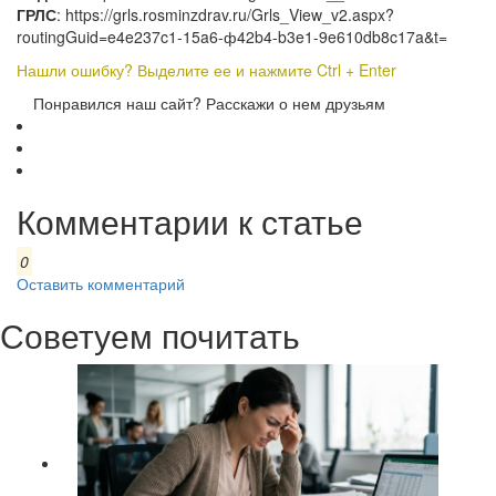
ГРЛС
: https://grls.rosminzdrav.ru/Grls_View_v2.aspx?
routingGuid=e4e237c1-15a6-ф42b4-b3e1-9e610db8c17a&t=
Нашли ошибку? Выделите ее и нажмите Ctrl + Enter
Понравился наш сайт? Расскажи о нем друзьям
Комментарии к статье
0
Оставить комментарий
Советуем почитать