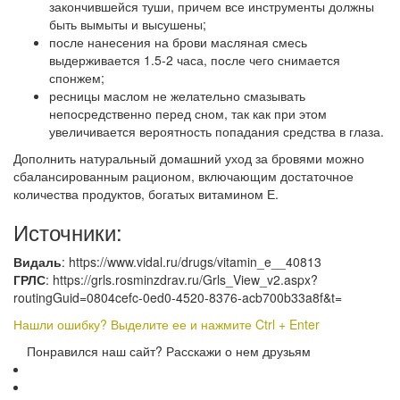
закончившейся туши, причем все инструменты должны
быть вымыты и высушены;
после нанесения на брови масляная смесь
выдерживается 1.5-2 часа, после чего снимается
спонжем;
ресницы маслом не желательно смазывать
непосредственно перед сном, так как при этом
увеличивается вероятность попадания средства в глаза.
Дополнить натуральный домашний уход за бровями можно
сбалансированным рационом, включающим достаточное
количества продуктов, богатых витамином Е.
Источники:
Видаль
: https://www.vidal.ru/drugs/vitamin_e__40813
ГРЛС
: https://grls.rosminzdrav.ru/Grls_View_v2.aspx?
routingGuid=0804cefc-0ed0-4520-8376-acb700b33a8f&t=
Нашли ошибку? Выделите ее и нажмите Ctrl + Enter
Понравился наш сайт? Расскажи о нем друзьям