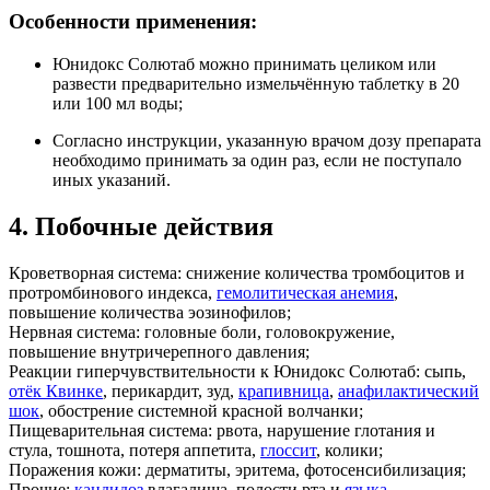
Особенности применения:
Юнидокс Солютаб можно принимать целиком или
развести предварительно измельчённую таблетку в 20
или 100 мл воды;
Согласно инструкции, указанную врачом дозу препарата
необходимо принимать за один раз, если не поступало
иных указаний.
4. Побочные действия
Кроветворная система: снижение количества тромбоцитов и
протромбинового индекса,
гемолитическая анемия
,
повышение количества эозинофилов;
Нервная система: головные боли, головокружение,
повышение внутричерепного давления;
Реакции гиперчувствительности к Юнидокс Солютаб: сыпь,
отёк Квинке
, перикардит, зуд,
крапивница
,
анафилактический
шок
, обострение системной красной волчанки;
Пищеварительная система: рвота, нарушение глотания и
стула, тошнота, потеря аппетита,
глоссит
, колики;
Поражения кожи: дерматиты, эритема, фотосенсибилизация;
Прочие:
кандидоз
влагалища, полости рта и
языка
.