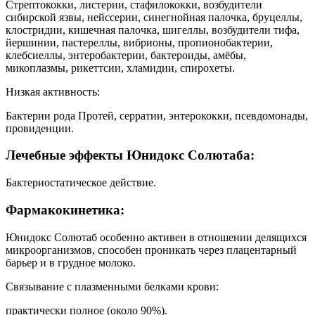
Стрептококки, листерии, стафилококки, возбудители
сибирской язвы, нейссерии, синегнойная палочка, бруцеллы,
клостридии, кишечная палочка, шигеллы, возбудители тифа,
йершинии, пастереллы, вибрионы, пропионобактерии,
клебсиеллы, энтеробактерии, бактероиды, амёбы,
микоплазмы, рикеттсии, хламидии, спирохеты.
Низкая активность:
Бактерии рода Протей, серратии, энтерококки, псевдомонады,
провиденции.
Лечебные эффекты Юнидокс Солютаба:
Бактериостатическое действие.
Фармакокинетика:
Юнидокс Солютаб особенно активен в отношении делящихся
микроорганизмов, способен проникать через плацентарный
барьер и в грудное молоко.
Связывание с плазменными белками крови:
практически полное (около 90%).