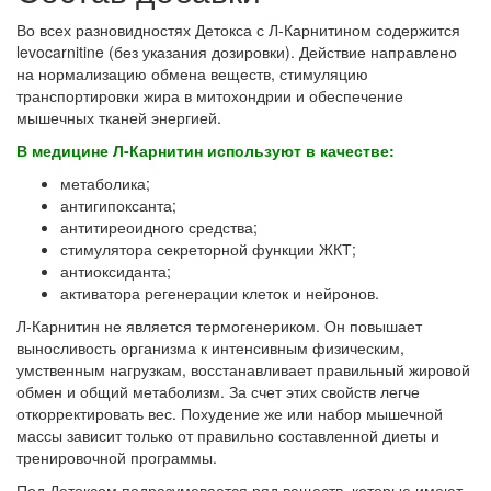
Во всех разновидностях Детокса с Л-Карнитином содержится
levocarnitine (без указания дозировки). Действие направлено
на нормализацию обмена веществ, стимуляцию
транспортировки жира в митохондрии и обеспечение
мышечных тканей энергией.
В медицине Л-Карнитин используют в качестве:
метаболика;
антигипоксанта;
антитиреоидного средства;
стимулятора секреторной функции ЖКТ;
антиоксиданта;
активатора регенерации клеток и нейронов.
Л-Карнитин не является термогенериком. Он повышает
выносливость организма к интенсивным физическим,
умственным нагрузкам, восстанавливает правильный жировой
обмен и общий метаболизм. За счет этих свойств легче
откорректировать вес. Похудение же или набор мышечной
массы зависит только от правильно составленной диеты и
тренировочной программы.
Под Детоксом подразумевается ряд веществ, которые имеют