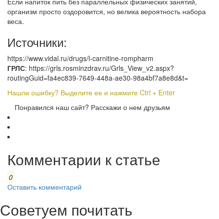
Если напиток пить без параллельных физических занятий,
организм просто оздоровится, но велика вероятность набора
веса.
Источники:
https://www.vidal.ru/drugs/l-carnitine-rompharm
ГРЛС
: https://grls.rosminzdrav.ru/Grls_View_v2.aspx?
routingGuid=fa4ec839-7649-448a-ae30-98a4bf7a8e8d&t=
Нашли ошибку? Выделите ее и нажмите Ctrl + Enter
Понравился наш сайт? Расскажи о нем друзьям
Комментарии к статье
0
Оставить комментарий
Советуем почитать