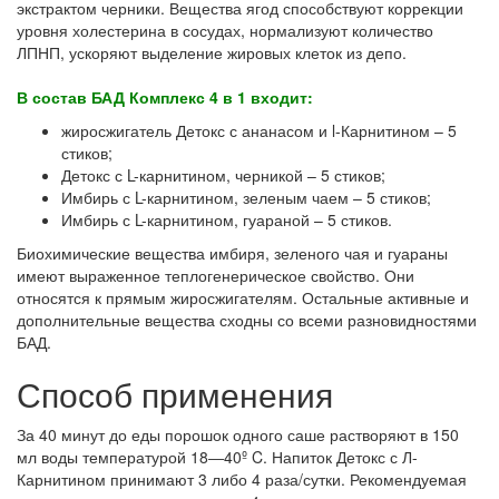
экстрактом черники. Вещества ягод способствуют коррекции
уровня холестерина в сосудах, нормализуют количество
ЛПНП, ускоряют выделение жировых клеток из депо.
В состав БАД Комплекс 4 в 1 входит:
жиросжигатель Детокс с ананасом и l-Карнитином – 5
стиков;
Детокс с L-карнитином, черникой – 5 стиков;
Имбирь с L-карнитином, зеленым чаем – 5 стиков;
Имбирь с L-карнитином, гуараной – 5 стиков.
Биохимические вещества имбиря, зеленого чая и гуараны
имеют выраженное теплогенерическое свойство. Они
относятся к прямым жиросжигателям. Остальные активные и
дополнительные вещества сходны со всеми разновидностями
БАД.
Способ применения
За 40 минут до еды порошок одного саше растворяют в 150
мл воды температурой 18―40º C. Напиток Детокс с Л-
Карнитином принимают 3 либо 4 раза/сутки. Рекомендуемая