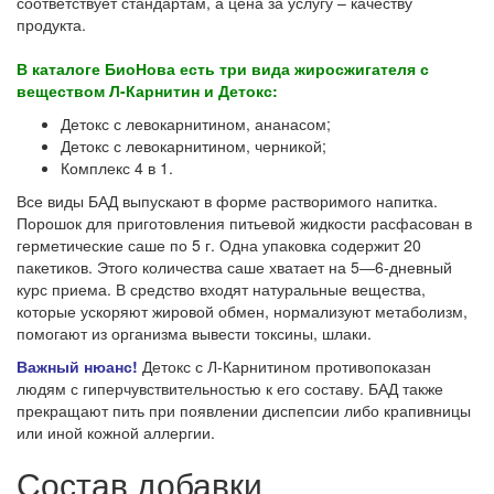
соответствует стандартам, а цена за услугу – качеству
продукта.
В каталоге БиоНова есть три вида жиросжигателя с
веществом Л-Карнитин и Детокс:
Детокс с левокарнитином, ананасом;
Детокс с левокарнитином, черникой;
Комплекс 4 в 1.
Все виды БАД выпускают в форме растворимого напитка.
Порошок для приготовления питьевой жидкости расфасован в
герметические саше по 5 г. Одна упаковка содержит 20
пакетиков. Этого количества саше хватает на 5―6-дневный
курс приема. В средство входят натуральные вещества,
которые ускоряют жировой обмен, нормализуют метаболизм,
помогают из организма вывести токсины, шлаки.
Важный нюанс!
Детокс с Л-Карнитином противопоказан
людям с гиперчувствительностью к его составу. БАД также
прекращают пить при появлении диспепсии либо крапивницы
или иной кожной аллергии.
Состав добавки