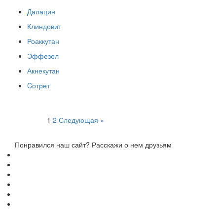
Далацин
Клиндовит
Роаккутан
Эффезел
Акнекутан
Cотрет
Пагинация
1
2
Следующая »
записей
Понравился наш сайт? Расскажи о нем друзьям