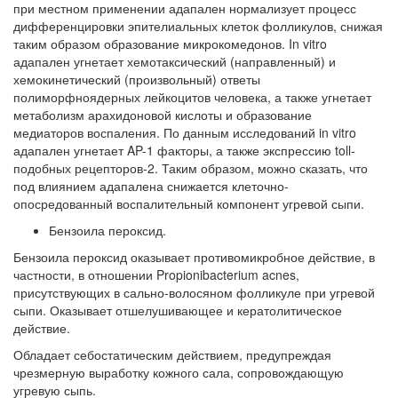
при местном применении адапален нормализует процесс
дифференцировки эпителиальных клеток фолликулов, снижая
таким образом образование микрокомедонов. In vitro
адапален угнетает хемотаксический (направленный) и
хемокинетический (произвольный) ответы
полиморфноядерных лейкоцитов человека, а также угнетает
метаболизм арахидоновой кислоты и образование
медиаторов воспаления. По данным исследований in vitro
адапален угнетает AP-1 факторы, а также экспрессию toll-
подобных рецепторов-2. Таким образом, можно сказать, что
под влиянием адапалена снижается клеточно-
опосредованный воспалительный компонент угревой сыпи.
Бензоила пероксид.
Бензоила пероксид оказывает противомикробное действие, в
частности, в отношении Propionibacterium acnes,
присутствующих в сально-волосяном фолликуле при угревой
сыпи. Оказывает отшелушивающее и кератолитическое
действие.
Обладает себостатическим действием, предупреждая
чрезмерную выработку кожного сала, сопровождающую
угревую сыпь.