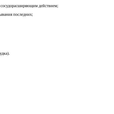
с сосудорасширяющим действием;
ывания последних;
удка).