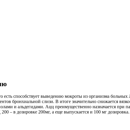
ию
о есть способствует выведению мокроты из организма больных 
ов бронхиальной слизи. В итоге значительно снижается вязкос
нолами и альдегидами. Ацц преимущественно назначается при п
00 – в дозировке 200мг, а еще выпускается и 100 мг дозировка.