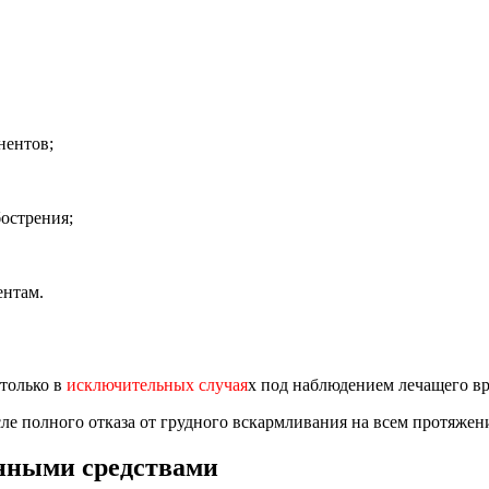
нентов;
острения;
ентам.
только в
исключительных случая
х под наблюдением лечащего вр
ле полного отказа от грудного вскармливания на всем протяже
енными средствами