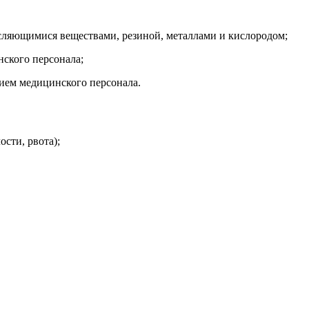
исляющимися веществами, резиной, металлами и кислородом;
ского персонала;
ем медицинского персонала.
сти, рвота);