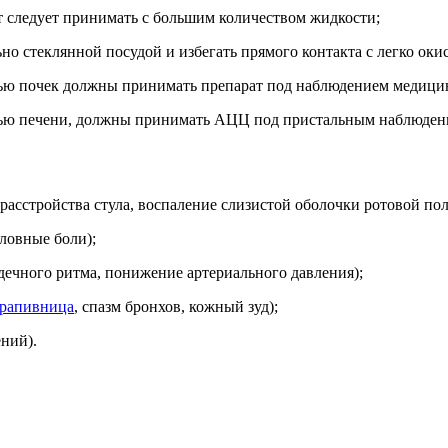
т следует принимать с большим количеством жидкости;
о стеклянной посудой и избегать прямого контакта с легко ок
ю почек должны принимать препарат под наблюдением медицин
ью печени, должны принимать АЦЦ под пристальным наблюдени
асстройства стула, воспаление слизистой оболочки ротовой поло
ловные боли);
дечного ритма, понижение артериального давления);
рапивница
, спазм бронхов, кожный зуд);
ний).