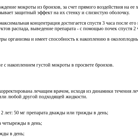
ждение мокроты из бронхов, за счет прямого воздействия на ее
зывает защитный эффект на их стенку и слизистую оболочку.
аксимальная концентрация достигается спустя 3 часа после его
тов распада, выведение препарата - с помощью почек спустя 2
ры организма и имеет способность к накоплению в околоплодны
 с накоплением густой мокроты в просвете бронхов.
корректирована лечащим врачом, исходя из динамики течения ле
 или любой другой подходящей жидкости.
 2 лет: 50 мг препарата дважды или трижды в день;
та четырежды в день;
жды в день;