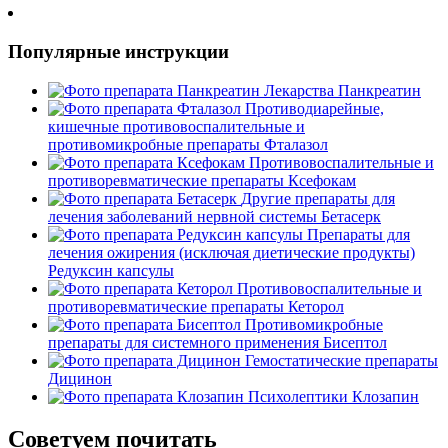
Популярные инструкции
Лекарства
Панкреатин
Противодиарейные,
кишечные противовоспалительные и
противомикробные препараты
Фталазол
Противовоспалительные и
противоревматические препараты
Ксефокам
Другие препараты для
лечения заболеваний нервной системы
Бетасерк
Препараты для
лечения ожирения (исключая диетические продукты)
Редуксин капсулы
Противовоспалительные и
противоревматические препараты
Кеторол
Противомикробные
препараты для системного применения
Бисептол
Гемостатические препараты
Дицинон
Психолептики
Клозапин
Советуем почитать