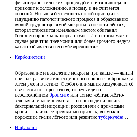
физиотерапевтических процедур) и почти никогда не
приводит к осложнению, а посему и не считается
опасной. Но такая беспечность порой приводит к
запущению патологического процесса и образованию
вязкой трудноотделимой мокроты в полости лёгких,
которая становится идеальным местом обитания
болезнетворных микроорганизмов. И вот тогда уже, в
случае развития пневмонии или более грозного недуга,
как-то забывается о его «безвредности».
Карбоцистеин
Образование и выделение мокроты при кашле — явный
признак развития инфекционного процесса в бронхах, а
затем уже и в лёгких. Особого внимания заслуживает её
цвет: если она прозрачная, то речь идёт о
неосложнённом
бронхите
или астме; жёлтая, жёлто-
зелёная или коричневатая — о присоединившейся
бактериальной инфекции; розовая или с примесями
крови — наиболее тревожный признак, возможно
поражение ткани лёгкого или развитие
туберкулёза
…
Инфлюнет