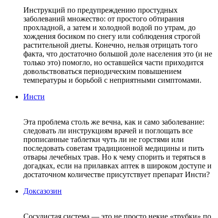
Инструкций по предупреждению простудных
заболеваний множество: от простого обтирания
прохладной, а затем и холодной водой по утрам, до
хождения босиком по снегу или соблюдения строгой
растительной диеты. Конечно, нельзя отрицать того
факта, что достаточно большой доле населения это (и не
только это) помогло, но оставшейся части приходится
довольствоваться периодическим повышением
температуры и борьбой с неприятными симптомами.
Инсти
Эта проблема столь же вечна, как и само заболевание:
следовать ли инструкциям врачей и поглощать все
прописанные таблетки чуть ли не горстями или
последовать советам традиционной медицины и пить
отвары лечебных трав. Но к чему спорить и теряться в
догадках, если на прилавках аптек в широком доступе и
достаточном количестве присутствует препарат Инсти?
Доксазозин
Сосудистая система — это не просто некие «трубки» по