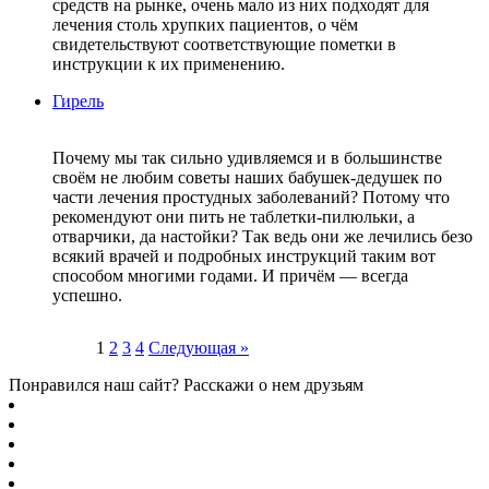
средств на рынке, очень мало из них подходят для
лечения столь хрупких пациентов, о чём
свидетельствуют соответствующие пометки в
инструкции к их применению.
Гирель
Почему мы так сильно удивляемся и в большинстве
своём не любим советы наших бабушек-дедушек по
части лечения простудных заболеваний? Потому что
рекомендуют они пить не таблетки-пилюльки, а
отварчики, да настойки? Так ведь они же лечились безо
всякий врачей и подробных инструкций таким вот
способом многими годами. И причём — всегда
успешно.
Пагинация
1
2
3
4
Следующая »
записей
Понравился наш сайт? Расскажи о нем друзьям