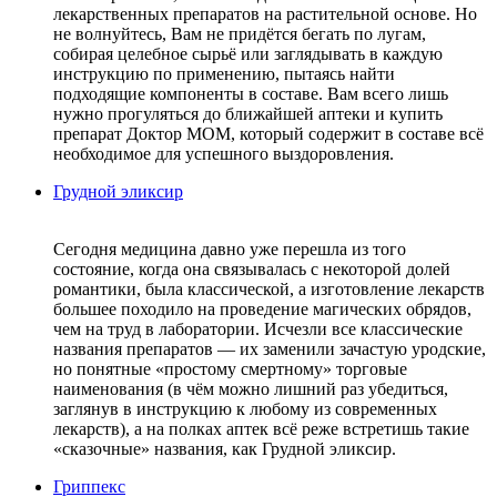
лекарственных препаратов на растительной основе. Но
не волнуйтесь, Вам не придётся бегать по лугам,
собирая целебное сырьё или заглядывать в каждую
инструкцию по применению, пытаясь найти
подходящие компоненты в составе. Вам всего лишь
нужно прогуляться до ближайшей аптеки и купить
препарат Доктор МОМ, который содержит в составе всё
необходимое для успешного выздоровления.
Грудной эликсир
Сегодня медицина давно уже перешла из того
состояние, когда она связывалась с некоторой долей
романтики, была классической, а изготовление лекарств
большее походило на проведение магических обрядов,
чем на труд в лаборатории. Исчезли все классические
названия препаратов — их заменили зачастую уродские,
но понятные «простому смертному» торговые
наименования (в чём можно лишний раз убедиться,
заглянув в инструкцию к любому из современных
лекарств), а на полках аптек всё реже встретишь такие
«сказочные» названия, как Грудной эликсир.
Гриппекс