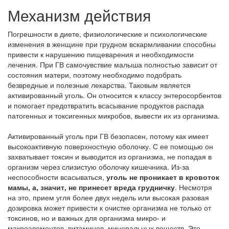
Механизм действия
Погрешности в диете, физиологические и психологические
изменения в женщине при грудном вскармливании способны
привести к нарушению пищеварения и необходимости
лечения. При ГВ самочувствие малыша полностью зависит от
состояния матери, поэтому необходимо подобрать
безвредные и полезные лекарства. Таковым является
активированный уголь. Он относится к классу энтеросорбентов
и помогает предотвратить всасывание продуктов распада
патогенных и токсигенных микробов, вывести их из организма.
Активированный уголь при ГВ безопасен, потому как имеет
высокоактивную поверхностную оболочку. С ее помощью он
захватывает токсин и выводится из организма, не попадая в
организм через слизистую оболочку кишечника. Из-за
неспособности всасываться,
уголь не проникает в кровоток
мамы, а, значит, не принесет вреда грудничку
. Несмотря
на это, прием угля более двух недель или высокая разовая
дозировка может привести к очистке организма не только от
токсинов, но и важных для организма микро- и
макроэлементов, витаминов, минеральных веществ. Это