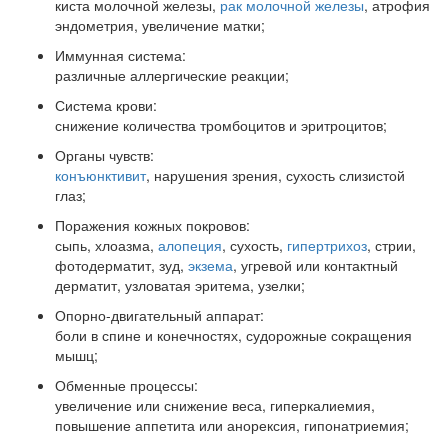
киста молочной железы,
рак молочной железы
, атрофия
эндометрия, увеличение матки;
Иммунная система:
различные аллергические реакции;
Система крови:
снижение количества тромбоцитов и эритроцитов;
Органы чувств:
конъюнктивит
, нарушения зрения, сухость слизистой
глаз;
Поражения кожных покровов:
сыпь, хлоазма,
алопеция
, сухость,
гипертрихоз
, стрии,
фотодерматит, зуд,
экзема
, угревой или контактный
дерматит, узловатая эритема, узелки;
Опорно-двигательный аппарат:
боли в спине и конечностях, судорожные сокращения
мышц;
Обменные процессы:
увеличение или снижение веса, гиперкалиемия,
повышение аппетита или анорексия, гипонатриемия;