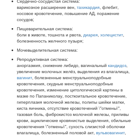
Сердечно-сосудистая система:
варикозное расширение вен,
тахикардия
, флебит,
носовое кровотечение, повышение АД, поражение
сосудов;
Пищеварительная система:
боли в животе, тошнота и рвота,
диарея
,
холецистит
,
болезненность желчного пузыря;
Мочевыделительная система:
Репродуктивная система:
аноргазмия, снижение либидо, вагинальный
кандидоз
,
увеличение молочных желёз, выделения из влагалища,
вагинит
, болезненные менструальноподобные
кровотечения, скудные менструальноподобные
кровотечения, изменение цитологической картины в
мазке по Папаниколау, посткоитальное кровотечение,
гиперплазия молочной железы, полипы шейки матки,
киста яичника, отсутствие кровотечений \"отмены\",
тазовая боль, фиброкистоз молочной железы, приливы
крови, ациклические кровянистые выделения, обильные
кровотечения \"отмены\", сухость слизистой оболочки
влагалища, болезненный половой акт,
вульвовагинит
,