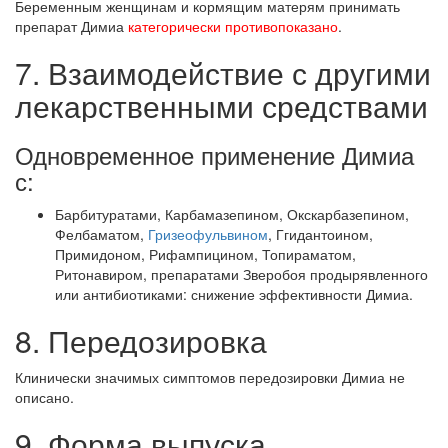
Беременным женщинам и кормящим матерям принимать
препарат Димиа
категорически противопоказано
.
7. Взаимодействие с другими
лекарственными средствами
Одновременное применение Димиа
с:
Барбитуратами, Карбамазепином, Окскарбазепином,
Фелбаматом,
Гризеофульвином
, Ггидантоином,
Примидоном, Рифампицином, Топираматом,
Ритонавиром, препаратами Зверобоя продырявленного
или антибиотиками: снижение эффективности Димиа.
8. Передозировка
Клинически значимых симптомов передозировки Димиа не
описано.
9. Форма выпуска