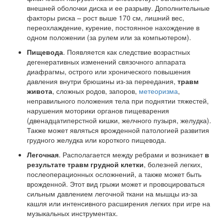
внешней оболочки диска и ее разрыву. Дополнительные
факторы риска – рост выше 170 см, лишний вес,
переохлаждение, курение, постоянное нахождение в
одном положении (за рулем или за компьютером).
Пищевода
. Появляется как следствие возрастных
дегенеративных изменений связочного аппарата
диафрагмы, острого или хронического повышения
давления внутри брюшины из-за переедания,
травм
живота
, сложных родов, запоров,
метеоризма
,
неправильного положения тела при поднятии тяжестей,
нарушения моторики органов пищеварения
(двенадцатиперстной кишки, желчного пузыря, желудка).
Также может являться врожденной патологией развития
грудного желудка или короткого пищевода.
Легочная
. Располагается между ребрами и возникает
в
результате травм грудной клетки
, болезней легких,
послеоперационных осложнений, а также может быть
врожденной. Этот вид грыжи может и провоцироваться
сильным давлением легочной ткани на мышцы из-за
кашля или интенсивного расширения легких при игре на
музыкальных инструментах.