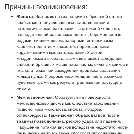
Причины возникновения:
Живота
. Возникают из-за наличия в брюшной стенке
слабых мест, обусловленных естественными и
патологическими факторами – анатомией человека,
наследственной расположенностью, беременностью,
родами, лишним весом, запорами, интенсивным
кашлем, поднятием тяжестей, перенесенными
хирургическими вмешательствами. У детей
младенческого возраста грыжи возникают вследствие
слабости брюшных мышц из-за частых сильных криков и
плача, а также при замедлении процесса срастания
кольца пупка. У беременных женщин часто возникают
пупочные грыжи как результат растяжения растущего
живота.
Межпозвоночная
. Образуется на поверхности
межпозвонковых дисков как следствие заболеваний
позвоночника – сколиоза, кифоза, лордоза,
остеохондроза. Также
может образоваться после
травмы позвоночника
, резкого удара или падения.
Нарушение питания дисков вследствие недостаточности
физических нагрузок также способствует ослаблению