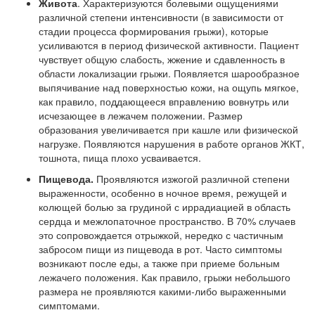
Живота
. Характеризуются болевыми ощущениями
различной степени интенсивности (в зависимости от
стадии процесса формирования грыжи), которые
усиливаются в период физической активности. Пациент
чувствует общую слабость, жжение и сдавленность в
области локализации грыжи. Появляется шарообразное
выпячивание над поверхностью кожи, на ощупь мягкое,
как правило, поддающееся вправлению вовнутрь или
исчезающее в лежачем положении. Размер
образования увеличивается при кашле или физической
нагрузке. Появляются нарушения в работе органов ЖКТ,
тошнота, пища плохо усваивается.
Пищевода.
Проявляются изжогой различной степени
выраженности, особенно в ночное время, режущей и
колющей болью за грудиной с иррадиацией в область
сердца и межлопаточное пространство. В 70% случаев
это сопровождается отрыжкой, нередко с частичным
забросом пищи из пищевода в рот. Часто симптомы
возникают после еды, а также при приеме больным
лежачего положения. Как правило, грыжи небольшого
размера не проявляются какими-либо выраженными
симптомами.