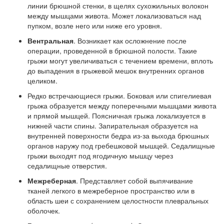
линии брюшной стенки, в щелях сухожильных волокон
между мышцами живота. Может локализоваться над
пупком, возле него или ниже его уровня.
Вентральная
. Возникает как осложнение после
операции, проведенной в брюшной полости. Такие
грыжи могут увеличиваться с течением времени, вплоть
до выпадения в грыжевой мешок внутренних органов
целиком.
Редко встречающиеся грыжи. Боковая или спигелиевая
грыжа образуется между поперечными мышцами живота
и прямой мышцей. Поясничная грыжа локализуется в
нижней части спины. Запирательная образуется на
внутренней поверхности бедра из-за выхода брюшных
органов наружу под гребешковой мышцей. Седалищные
грыжи выходят под ягодичную мышцу через
седалищные отверстия.
Межреберная
. Представляет собой выпячивание
тканей легкого в межреберное пространство или в
область шеи с сохранением целостности плевральных
оболочек.