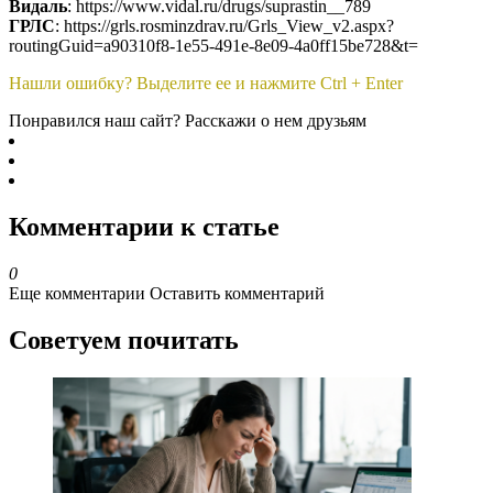
Видаль
: https://www.vidal.ru/drugs/suprastin__789
ГРЛС
: https://grls.rosminzdrav.ru/Grls_View_v2.aspx?
routingGuid=a90310f8-1e55-491e-8e09-4a0ff15be728&t=
Нашли ошибку? Выделите ее и нажмите Ctrl + Enter
Понравился наш сайт? Расскажи о нем друзьям
Комментарии к статье
0
Еще комментарии
Оставить комментарий
Советуем почитать