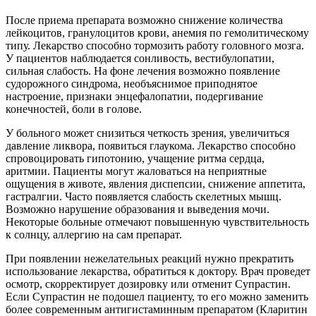
После приема препарата возможно снижение количества
лейкоцитов, гранулоцитов крови, анемия по гемолитическому
типу. Лекарство способно тормозить работу головного мозга.
У пациентов наблюдается сонливость, вестибулопатии,
сильная слабость. На фоне лечения возможно появление
судорожного синдрома, необъяснимое приподнятое
настроение, признаки энцефалопатии, подергивание
конечностей, боли в голове.
У больного может снизиться четкость зрения, увеличиться
давление ликвора, появиться глаукома. Лекарство способно
спровоцировать гипотонию, учащение ритма сердца,
аритмии. Пациенты могут жаловаться на неприятные
ощущения в животе, явления диспепсии, снижение аппетита,
гастралгии. Часто появляется слабость скелетных мышц.
Возможно нарушение образования и выведения мочи.
Некоторые больные отмечают повышенную чувствительность
к солнцу, аллергию на сам препарат.
При появлении нежелательных реакций нужно прекратить
использование лекарства, обратиться к доктору. Врач проведет
осмотр, скорректирует дозировку или отменит Супрастин.
Если Супрастин не подошел пациенту, то его можно заменить
более современным антигистаминным препаратом (Кларитин