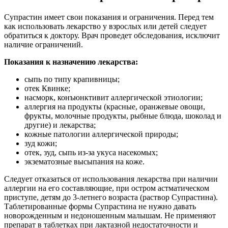
Супрастин имеет свои показания и ограничения. Перед тем
как использовать лекарство у взрослых или детей следует
обратиться к доктору. Врач проведет обследования, исключит
наличие ограничений.
Показания к назначению лекарства:
сыпь по типу крапивницы;
отек Квинке;
насморк, конъюнктивит аллергической этиологии;
аллергия на продукты (красные, оранжевые овощи,
фрукты, молочные продукты, рыбные блюда, шоколад и
другие) и лекарства;
кожные патологии аллергической природы;
зуд кожи;
отек, зуд, сыпь из-за укуса насекомых;
экзематозные высыпания на коже.
Следует отказаться от использования лекарства при наличии
аллергии на его составляющие, при остром астматическом
приступе, детям до 3-летнего возраста (раствор Супрастина).
Таблетированные формы Супрастина не нужно давать
новорожденным и недоношенным малышам. Не применяют
препарат в таблетках при лактазной недостаточности и