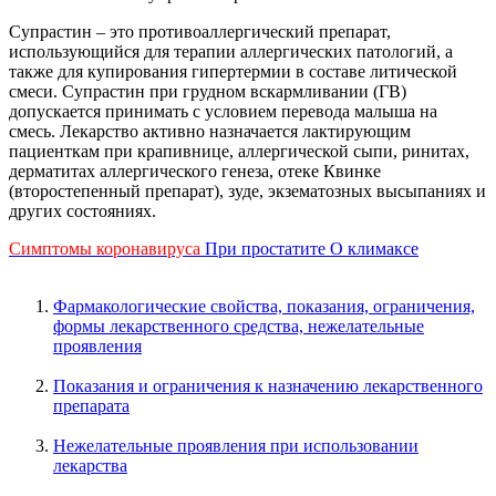
Супрастин – это противоаллергический препарат,
использующийся для терапии аллергических патологий, а
также для купирования гипертермии в составе литической
смеси. Супрастин при грудном вскармливании (ГВ)
допускается принимать с условием перевода малыша на
смесь. Лекарство активно назначается лактирующим
пациенткам при крапивнице, аллергической сыпи, ринитах,
дерматитах аллергического генеза, отеке Квинке
(второстепенный препарат), зуде, экзематозных высыпаниях и
других состояниях.
Симптомы коронавируса
При простатите
О климаксе
Фармакологические свойства, показания, ограничения,
формы лекарственного средства, нежелательные
проявления
Показания и ограничения к назначению лекарственного
препарата
Нежелательные проявления при использовании
лекарства