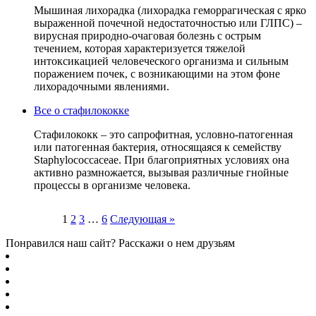
Мышиная лихорадка (лихорадка геморрагическая с ярко
выраженной почечной недостаточностью или ГЛПС) –
вирусная природно-очаговая болезнь с острым
течением, которая характеризуется тяжелой
интоксикацией человеческого организма и сильным
поражением почек, с возникающими на этом фоне
лихорадочными явлениями.
Все о стафилококке
Стафилококк – это сапрофитная, условно-патогенная
или патогенная бактерия, относящаяся к семейству
Staphylococcaceae. При благоприятных условиях она
активно размножается, вызывая различные гнойные
процессы в организме человека.
Пагинация
1
2
3
…
6
Следующая »
записей
Понравился наш сайт? Расскажи о нем друзьям