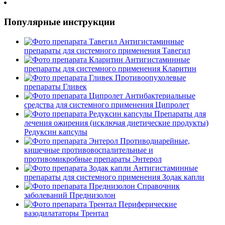
Популярные инструкции
Антигистаминные
препараты для системного применения
Тавегил
Антигистаминные
препараты для системного применения
Кларитин
Противоопухолевые
препараты
Гливек
Антибактериальные
средства для системного применения
Ципролет
Препараты для
лечения ожирения (исключая диетические продукты)
Редуксин капсулы
Противодиарейные,
кишечные противовоспалительные и
противомикробные препараты
Энтерол
Антигистаминные
препараты для системного применения
Зодак капли
Справочник
заболеваний
Преднизолон
Периферические
вазодилататоры
Трентал