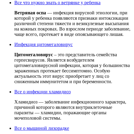
Все что нужно знать о ветрянке у ребенка
Ветряная оспа
— инфекция вирусной этиологии, при
которой у ребенка появляются признаки интоксикации
различной степени тяжести и везикулезные высыпания
на кожных покровах. Во взрослом периоде заболевание,
чаще всего, протекает в виде опоясывающего лишая.
Инфекция цитомегаловирус
Цитомегаловирус
– это представитель семейства
герпесвирусов. Является возбудителем
цитомегаловирусной инфекции, которая у большинства
зараженных протекает бессимптомно. Особую
актуальность этот вирус приобретает у лиц со
сниженным иммунитетом и при беременности.
Все о инфекции хламидиоз
Хламидиоз — заболевание инфекционного характера,
причиной которого являются внутриклеточные
паразиты — хламидии, поражающие органы
мочеполовой системы.
Все о мышиной лихорадке