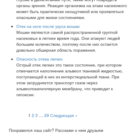
органы зрения. Реакция организма на атаки насекомого
может быть практически неощутимой или проявляться
опасными для жизни состояниями.
Отек на ноге после укуса мошки
Мошки являются самой распространенной группой
насекомых в летнее время года. Они атакуют людей
большим количеством, поэтому после них остается
довольно обширная область поражения.
Опасность отека легких
Острый отек легких это такое состояние, при котором
отмечается наполнение альвеол тканевой жидкостью,
поступающей в них из интерстициальной ткани. При
этом затрудняется транспорт газов через
альвеолокапиллярную мембрану, что приводит к
гипоксии.
Пагинация
1
2
3
…
29
Следующая »
записей
Понравился наш сайт? Расскажи о нем друзьям