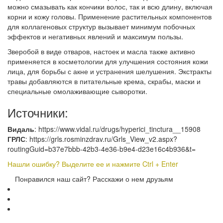
можно смазывать как кончики волос, так и всю длину, включая
корни и кожу головы. Применение растительных компонентов
для коллагеновых структур вызывает минимум побочных
эффектов и негативных явлений и максимум пользы.
Зверобой в виде отваров, настоек и масла также активно
применяется в косметологии для улучшения состояния кожи
лица, для борьбы с акне и устранения шелушения. Экстракты
травы добавляются в питательные крема, скрабы, маски и
специальные омолаживающие сыворотки.
Источники:
Видаль
: https://www.vidal.ru/drugs/hyperici_tinctura__15908
ГРЛС
: https://grls.rosminzdrav.ru/Grls_View_v2.aspx?
routingGuid=b37e7bbb-42b3-4e36-b9e4-d23e16c4b936&t=
Нашли ошибку? Выделите ее и нажмите Ctrl + Enter
Понравился наш сайт? Расскажи о нем друзьям