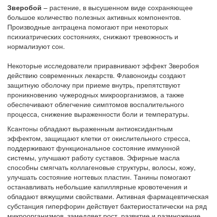
Зверобой
– растение, в высушенном виде сохраняющее
большое количество полезных активных компонентов.
Производные антрацена помогают при некоторых
психиатрических состояниях, снижают тревожность и
нормализуют сон.
Некоторые исследователи приравнивают эффект Зверобоя
действию современных лекарств. Флавоноиды создают
защитную оболочку при приеме внутрь, препятствуют
проникновению чужеродных микроорганизмов, а также
обеспечивают облегчение симптомов воспалительного
процесса, снижение выраженности боли и температуры.
Ксантоны обладают выраженным антиоксидантным
эффектом, защищают клетки от окислительного стресса,
поддерживают функциональное состояние иммунной
системы, улучшают работу суставов. Эфирные масла
способны смягчать коллагеновые структуры, волосы, кожу,
улучшать состояние ногтевых пластин. Танины помогают
останавливать небольшие капиллярные кровотечения и
обладают вяжущими свойствами. Активная фармацевтическая
субстанция гиперфорин действует бактериостатически на ряд
микроорганизмов, замедляет рост, развитие и размножение